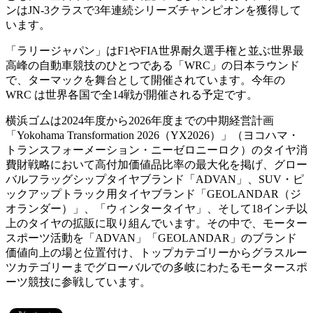
ンはJN-3クラスで3年連続シリーズチャンピオンを獲得して
います。
「ラリージャパン」はF1やFIA世界耐久選手権と並ぶ世界最
高峰の自動車競技のひとつである「WRC」の日本ラウンド
で、ターマックを舞台として開催されています。今年の
WRC は世界各国で全14戦が開催される予定です。
横浜ゴムは2024年度から2026年度までの中期経営計画
「Yokohama Transformation 2026（YX2026）」（ヨコハマ・
トランスフォーメーション・ニーゼロニーロク）のタイヤ消
費財戦略において高付加価値品比率の最大化を掲げ、グロー
バルフラッグシップタイヤブランド「ADVAN」、SUV・ピ
ックアップトラック用タイヤブランド「GEOLANDAR（ジ
オランダー）」、「ウィンタータイヤ」、そして18インチ以
上のタイヤの拡販に取り組んでいます。その中で、モーター
スポーツ活動を「ADVAN」「GEOLANDAR」のブランド
価値向上の場と位置付け、トップカテゴリーからグラスルー
ツカテゴリーまでグローバルでの多岐にわたるモータースポ
ーツ競技に参戦しています。