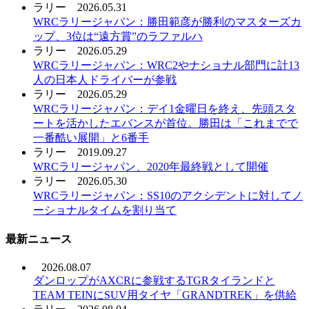
ラリー
2026.05.31
WRCラリージャパン：勝田範彦が勝利のマスターズカ
ップ、3位は“遠方賞”のラファルハ
ラリー
2026.05.29
WRCラリージャパン：WRC2やナショナル部門に計13
人の日本人ドライバーが参戦
ラリー
2026.05.29
WRCラリージャパン：デイ1金曜日を終え、先頭スタ
ートを活かしたエバンスが首位。勝田は「これまでで
一番酷い展開」と6番手
ラリー
2019.09.27
WRCラリージャパン、2020年最終戦として開催
ラリー
2026.05.30
WRCラリージャパン：SS10のアクシデントに対してノ
ーショナルタイムを割り当て
最新ニュース
2026.08.07
ダンロップがAXCRに参戦するTGRタイランドと
TEAM TEINにSUV用タイヤ「GRANDTREK」を供給