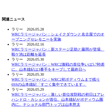
関連ニュース
ラリー
2026.05.28
WRCラリージャパン：シェイクダウンと名古屋でのオ
ープニングセレモニーを実施
ラリー
2026.02.16
WRCラリージャパン：新ステージ足助と藤岡が登場、
鞍ケ池は距離を延長
ラリー
2026.05.30
WRCラリージャパン：WRC2激戦の首位争いは5.7秒差
に。山本雄紀は3番手をキープして最終日へ
ラリー
2026.05.30
WRCラリージャパン：WRC2初ポディウムまで残り
6SSの山本雄紀「すごく集中できています」
ラリー
2026.05.29
WRCラリージャパン：激しい首位攻防戦の初日はアレ
ハンドロ・カションが首位。山本雄紀がポディウム圏
内に。ナショナル部門トップは山本悠太