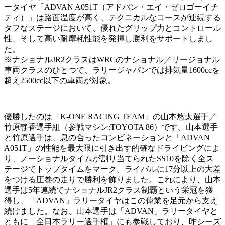
ータイヤ「ADVAN A051T（アドバン・エイ・ゼロゴーイチ
ティ）」は路面温度が高く、テクニカルなコースが連続する
タフなステージにおいて、優れたグリップ力とコントロール
性、そして高い耐摩耗性能を発揮し勝利をサポートしまし
た。
※ナショナルJR2クラスはWRCのナショナル／リージョナル
車両クラスのひとつで、ラリージャパンでは排気量1600ccを
超え2500cc以下の車両が対象。
優勝したのは「K-ONE RACING TEAM」の山本悠太選手／
竹原静香選手組（参戦マシン:TOYOTA 86）です。山本選手
と竹原選手は、息の合ったコンビネーションと「ADVAN
A051T」の性能を最大限に引き出す的確なドライビングによ
り、ノーショナルタイムが割り当てられたSS10を除く全ス
テージでトップタイムをマーク。ライバルに17分以上の大差
をつける圧巻の走りで勝利を飾りました。これにより、山本
選手は5年連続でナショナルJR2クラス制覇という栄冠を獲
得し、「ADVAN」ラリータイヤはこの偉業を足元から支え
続けました。なお、山本選手は「ADVAN」ラリータイヤと
ともに「全日本ラリー選手権」にも参戦しており、昨シーズ