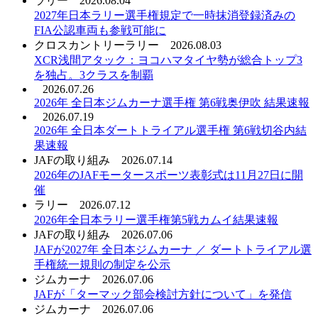
ラリー
2026.08.04
2027年日本ラリー選手権規定で一時抹消登録済みの
FIA公認車両も参戦可能に
クロスカントリーラリー
2026.08.03
XCR浅間アタック：ヨコハマタイヤ勢が総合トップ3
を独占。3クラスを制覇
2026.07.26
2026年 全日本ジムカーナ選手権 第6戦奥伊吹 結果速報
2026.07.19
2026年 全日本ダートトライアル選手権 第6戦切谷内結
果速報
JAFの取り組み
2026.07.14
2026年のJAFモータースポーツ表彰式は11月27日に開
催
ラリー
2026.07.12
2026年全日本ラリー選手権第5戦カムイ結果速報
JAFの取り組み
2026.07.06
JAFが2027年 全日本ジムカーナ ／ ダートトライアル選
手権統一規則の制定を公示
ジムカーナ
2026.07.06
JAFが「ターマック部会検討方針について」を発信
ジムカーナ
2026.07.06