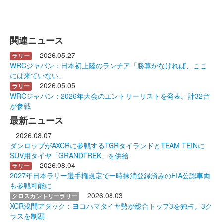
関連ニュース
2026.05.27
ラリー
WRCジャパン：日本初上陸のランチア「勝算がなければ、ここ
には来ていない」
2026.05.05
ラリー
WRCジャパン：2026年大会のエントリーリストを発表。計32台
が参戦
最新ニュース
2026.08.07
ダンロップがAXCRに参戦するTGRタイランドとTEAM TEINに
SUV用タイヤ「GRANDTREK」を供給
2026.08.04
ラリー
2027年日本ラリー選手権規定で一時抹消登録済みのFIA公認車両
も参戦可能に
2026.08.03
クロスカントリーラリー
XCR浅間アタック：ヨコハマタイヤ勢が総合トップ3を独占。3ク
ラスを制覇