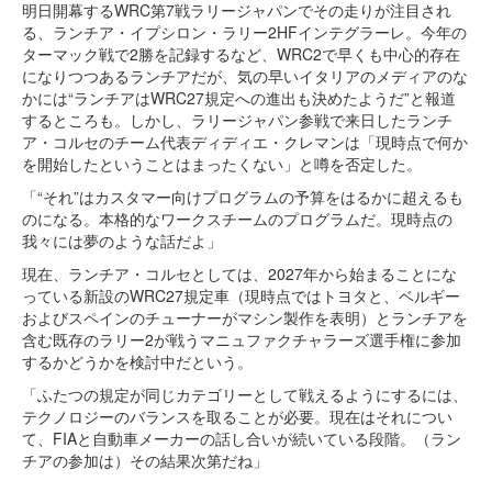
明日開幕するWRC第7戦ラリージャパンでその走りが注目され
る、ランチア・イプシロン・ラリー2HFインテグラーレ。今年の
ターマック戦で2勝を記録するなど、WRC2で早くも中心的存在
になりつつあるランチアだが、気の早いイタリアのメディアのな
かには“ランチアはWRC27規定への進出も決めたようだ”と報道
するところも。しかし、ラリージャパン参戦で来日したランチ
ア・コルセのチーム代表ディディエ・クレマンは「現時点で何か
を開始したということはまったくない」と噂を否定した。
「“それ”はカスタマー向けプログラムの予算をはるかに超えるも
のになる。本格的なワークスチームのプログラムだ。現時点の
我々には夢のような話だよ」
現在、ランチア・コルセとしては、2027年から始まることにな
っている新設のWRC27規定車（現時点ではトヨタと、ベルギー
およびスペインのチューナーがマシン製作を表明）とランチアを
含む既存のラリー2が戦うマニュファクチャラーズ選手権に参加
するかどうかを検討中だという。
「ふたつの規定が同じカテゴリーとして戦えるようにするには、
テクノロジーのバランスを取ることが必要。現在はそれについ
て、FIAと自動車メーカーの話し合いが続いている段階。（ラン
チアの参加は）その結果次第だね」