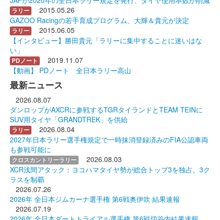
2015.05.26
ラリー
GAZOO Racingの若手育成プログラム、大輝＆貴元が決定
2015.06.05
ラリー
【インタビュー】勝田貴元「ラリーに集中することに迷いはな
い」
2019.11.07
PDノート
【動画】 PDノート 全日本ラリー高山
最新ニュース
2026.08.07
ダンロップがAXCRに参戦するTGRタイランドとTEAM TEINに
SUV用タイヤ「GRANDTREK」を供給
2026.08.04
ラリー
2027年日本ラリー選手権規定で一時抹消登録済みのFIA公認車両
も参戦可能に
2026.08.03
クロスカントリーラリー
XCR浅間アタック：ヨコハマタイヤ勢が総合トップ3を独占。3ク
ラスを制覇
2026.07.26
2026年 全日本ジムカーナ選手権 第6戦奥伊吹 結果速報
2026.07.19
2026年 全日本ダートトライアル選手権 第6戦切谷内結果速報