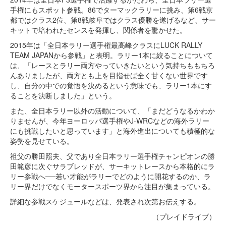
手権にもスポット参戦。86でターマックラリーに挑み、第6戦京
都ではクラス2位、第8戦岐阜ではクラス優勝を遂げるなど、サー
キットで培われたセンスを発揮し、関係者を驚かせた。
2015年は「全日本ラリー選手権最高峰クラスにLUCK RALLY
TEAM JAPANから参戦」と表明。ラリー1本に絞ることについて
は、「レースとラリー両方やっていきたいという気持ちももちろ
んありましたが、両方とも上を目指せば全く甘くない世界です
し、自分の中での覚悟を決めるという意味でも、ラリー1本にす
ることを決断しました」という。
また、全日本ラリー以外の活動について、「まだどうなるかわか
りませんが、今年ヨーロッパ選手権やJ-WRCなどの海外ラリー
にも挑戦したいと思っています」と海外進出についても積極的な
姿勢を見せている。
祖父の勝田照夫、父であり全日本ラリー選手権チャンピオンの勝
田範彦に次ぐサラブレッドが、サーキットレースから本格的にラ
リー参戦へ──若い才能がラリーでどのように開花するのか、ラ
リー界だけでなくモータースポーツ界から注目が集まっている。
詳細な参戦スケジュールなどは、発表され次第お伝えする。
（プレイドライブ）