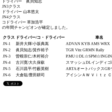
ドライバー 眞貝知志
JN3クラス
ドライバー 山本悠太
JN4クラス
コドライバー 草加浩平
の年間チャンピオンが確定しました。
クラス
ドライバー/コ・ドライバー
車名
JN-1
新井大輝/小坂典嵩
ADVAN KYB AMS WRX
JN-2
眞貝知志/箕作裕子
TGR Vitz GRMN Rally
JN-3
曽根崇仁/木村裕介
P.MU☆DL☆SPM☆INGIN
JN-4
古川寛/大久保叡
スマッシュDLインディゴi
JN-5
石川昌平/竹藪英樹
ARTAオートバックスG
JN-6
大倉聡/豊田耕司
アイシンＡＷ Ｖｉｔｚ 