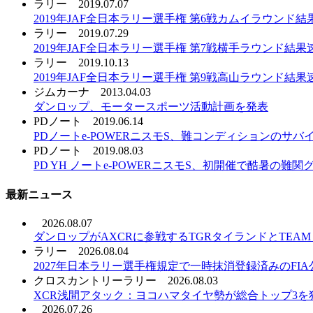
ラリー
2019.07.07
2019年JAF全日本ラリー選手権 第6戦カムイラウンド結
ラリー
2019.07.29
2019年JAF全日本ラリー選手権 第7戦横手ラウンド結果
ラリー
2019.10.13
2019年JAF全日本ラリー選手権 第9戦高山ラウンド結果
ジムカーナ
2013.04.03
ダンロップ、モータースポーツ活動計画を発表
PDノート
2019.06.14
PDノートe-POWERニスモS、難コンディションのサバ
PDノート
2019.08.03
PD YH ノートe-POWERニスモS、初開催で酷暑の
最新ニュース
2026.08.07
ダンロップがAXCRに参戦するTGRタイランドとTEAM T
ラリー
2026.08.04
2027年日本ラリー選手権規定で一時抹消登録済みのFI
クロスカントリーラリー
2026.08.03
XCR浅間アタック：ヨコハマタイヤ勢が総合トップ3を
2026.07.26