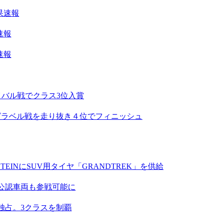
果速報
速報
速報
イバル戦でクラス3位入賞
難関グラベル戦を走り抜き４位でフィニッシュ
EINにSUV用タイヤ「GRANDTREK」を供給
A公認車両も参戦可能に
独占。3クラスを制覇