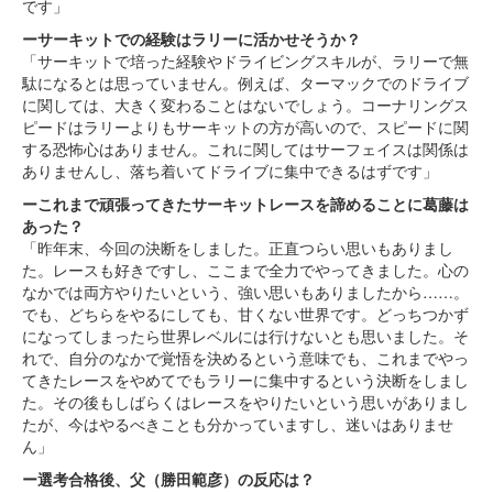
です」
ーサーキットでの経験はラリーに活かせそうか？
「サーキットで培った経験やドライビングスキルが、ラリーで無
駄になるとは思っていません。例えば、ターマックでのドライブ
に関しては、大きく変わることはないでしょう。コーナリングス
ピードはラリーよりもサーキットの方が高いので、スピードに関
する恐怖心はありません。これに関してはサーフェイスは関係は
ありませんし、落ち着いてドライブに集中できるはずです」
ーこれまで頑張ってきたサーキットレースを諦めることに葛藤は
あった？
「昨年末、今回の決断をしました。正直つらい思いもありまし
た。レースも好きですし、ここまで全力でやってきました。心の
なかでは両方やりたいという、強い思いもありましたから……。
でも、どちらをやるにしても、甘くない世界です。どっちつかず
になってしまったら世界レベルには行けないとも思いました。そ
れで、自分のなかで覚悟を決めるという意味でも、これまでやっ
てきたレースをやめてでもラリーに集中するという決断をしまし
た。その後もしばらくはレースをやりたいという思いがありまし
たが、今はやるべきことも分かっていますし、迷いはありませ
ん」
ー選考合格後、父（勝田範彦）の反応は？