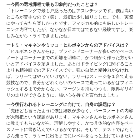
ー今回の選考課程で最も印象的だったことは？
「トレーニングで最も戸惑ったのはアスレチックです。僕は高い
ところが苦手なので（笑）、最初は少し困りました。でも、実際
にやってみたら楽しかったです。フィジカル的にも厳しいトレー
ニング内容でしたが、なかなか日本ではできない経験ですし、楽
しみながらトライできましたね」
ートミ・マキネンやミッコ・ヒルボネンからのアドバイスは？
「ヒルボネンさんからは、ブラインドコーナーが多いのでペース
ノートはコーナーまでの距離を明確に、かつ細かく作った方がい
いとアドバイスを頂きました。あとはドライビングに関すること
よりも精神面でのアドバイスです。強い自信と精神力がなけれ
ば、ラリーではやっていけない。ラリーはステージを１台で走る
競技なので、自分がどれくらいのペースで走っているかはフィニ
ッシュするまで分からない。マージンを持ちつつも、限界ギリギ
リの走りができるように、強い心を持てと言われました」
ー今後行われるトレーニングに向けて、自身の課題は？
「先ほども言ったように僕は経験が少なく、ペースノートの内容
が大雑把という課題があります。マキネンさんやヒルボネンさん
に教えてもらいながら、理解しやすく、かつ具体的な内容をペー
スノートに書き込んでいけるかですね。そして、テストではたく
さん走って、ラリーに出るまでにレベルをもっと上げていきたい