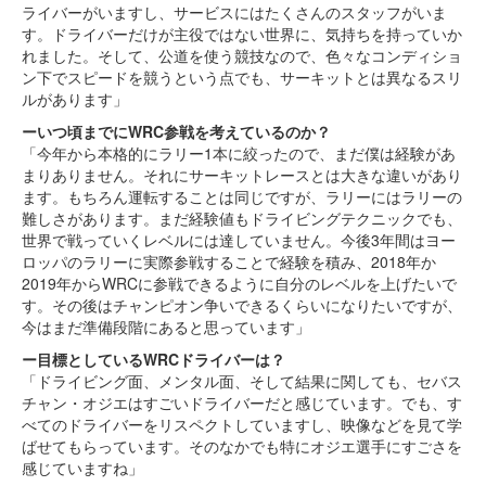
ライバーがいますし、サービスにはたくさんのスタッフがいま
す。ドライバーだけが主役ではない世界に、気持ちを持っていか
れました。そして、公道を使う競技なので、色々なコンディショ
ン下でスピードを競うという点でも、サーキットとは異なるスリ
ルがあります」
ーいつ頃までにWRC参戦を考えているのか？
「今年から本格的にラリー1本に絞ったので、まだ僕は経験があ
まりありません。それにサーキットレースとは大きな違いがあり
ます。もちろん運転することは同じですが、ラリーにはラリーの
難しさがあります。まだ経験値もドライビングテクニックでも、
世界で戦っていくレベルには達していません。今後3年間はヨー
ロッパのラリーに実際参戦することで経験を積み、2018年か
2019年からWRCに参戦できるように自分のレベルを上げたいで
す。その後はチャンピオン争いできるくらいになりたいですが、
今はまだ準備段階にあると思っています」
ー目標としているWRCドライバーは？
「ドライビング面、メンタル面、そして結果に関しても、セバス
チャン・オジエはすごいドライバーだと感じています。でも、す
べてのドライバーをリスペクトしていますし、映像などを見て学
ばせてもらっています。そのなかでも特にオジエ選手にすごさを
感じていますね」