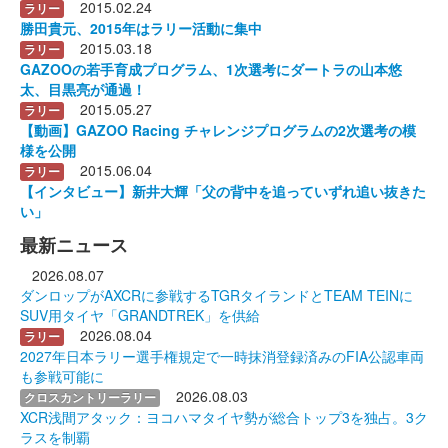
2015.02.24
ラリー
勝田貴元、2015年はラリー活動に集中
2015.03.18
ラリー
GAZOOの若手育成プログラム、1次選考にダートラの山本悠
太、目黒亮が通過！
2015.05.27
ラリー
【動画】GAZOO Racing チャレンジプログラムの2次選考の模
様を公開
2015.06.04
ラリー
【インタビュー】新井大輝「父の背中を追っていずれ追い抜きた
い」
最新ニュース
2026.08.07
ダンロップがAXCRに参戦するTGRタイランドとTEAM TEINに
SUV用タイヤ「GRANDTREK」を供給
2026.08.04
ラリー
2027年日本ラリー選手権規定で一時抹消登録済みのFIA公認車両
も参戦可能に
2026.08.03
クロスカントリーラリー
XCR浅間アタック：ヨコハマタイヤ勢が総合トップ3を独占。3ク
ラスを制覇