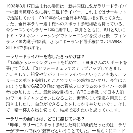
1993年3月17日生まれの勝田は、新井同様に父がラリードライバ
ーの勝田範彦を父に持つ二世ドライバー。これまではサーキット
で活躍しており、2012年からは全日本F3選手権を戦ってきた。
また、全日本ラリー選手権へのスポット参戦経験も持っている。
今シーズンからラリー1本に集中し、新井とともに、6月と8月に
トミ・マキネン・レーシングでトレーニングを受けた後、フィン
ランド国内選手権2戦、さらにポーランド選手権にスバルWRX
STI R4で参戦する。
ーラリードライバーを志したきっかけは？
「12歳からレーシングカートを始めて、トヨタさんのサポートを
受けてF.C.J.、F3とフォーミュラでステップアップしてきまし
た。そして、祖父や父がラリードライバーということもあり、ラ
リーにスポット参戦したことでラリーの魅力にハマり、今年はこ
のような形でGAZOO Racingの育成プログラムのドライバーの選
考に参加しました。最終的な目標は、WRCに参戦して日本人初
のワールドチャンピオンになること。素晴らしい環境を用意して
頂きましたし、自分ができることをしっかりやりたいです。そし
て、精一杯力を出し切って、結果で応えたいと思っています」
ーラリーの面白さは、どこに感じている？
「昨年、ラリーにスポット参戦した時に印象的だったのは、ラリ
ーが“チームで戦う”競技だということでした。一番近くにコ・ド