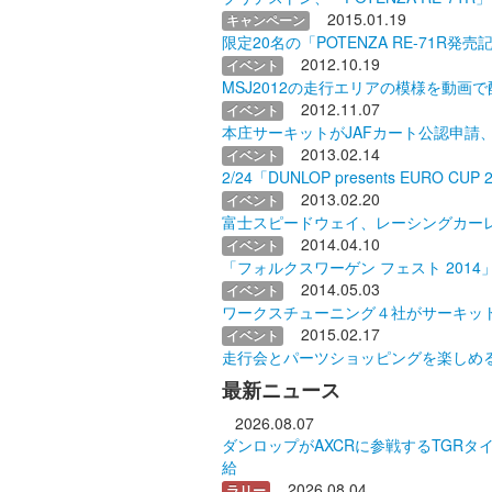
2015.01.19
キャンペーン
限定20名の「POTENZA RE-71R
2012.10.19
イベント
MSJ2012の走行エリアの模様を動画で
2012.11.07
イベント
本庄サーキットがJAFカート公認申請
2013.02.14
イベント
2/24「DUNLOP presents EURO C
2013.02.20
イベント
富士スピードウェイ、レーシングカー
2014.04.10
イベント
「フォルクスワーゲン フェスト 2014
2014.05.03
イベント
ワークスチューニング４社がサーキッ
2015.02.17
イベント
走行会とパーツショッピングを楽しめる「NA
最新ニュース
2026.08.07
ダンロップがAXCRに参戦するTGRタイラ
給
2026.08.04
ラリー