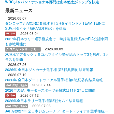
WRCジャパン：ナショナル部門は山本悠太がトップを快走
最新ニュース
2026.08.07
ダンロップがAXCRに参戦するTGRタイランドとTEAM TEINに
SUV用タイヤ「GRANDTREK」を供給
2026.08.04
ラリー
2027年日本ラリー選手権規定で一時抹消登録済みのFIA公認車両
も参戦可能に
2026.08.03
クロスカントリーラリー
XCR浅間アタック：ヨコハマタイヤ勢が総合トップ3を独占。3ク
ラスを制覇
2026.07.26
2026年 全日本ジムカーナ選手権 第6戦奥伊吹 結果速報
2026.07.19
2026年 全日本ダートトライアル選手権 第6戦切谷内結果速報
2026.07.14
JAFの取り組み
2026年のJAFモータースポーツ表彰式は11月27日に開催
2026.07.12
ラリー
2026年全日本ラリー選手権第5戦カムイ結果速報
2026.07.06
JAFの取り組み
JAFが2027年 全日本ジムカーナ ／ ダートトライアル選手権統一