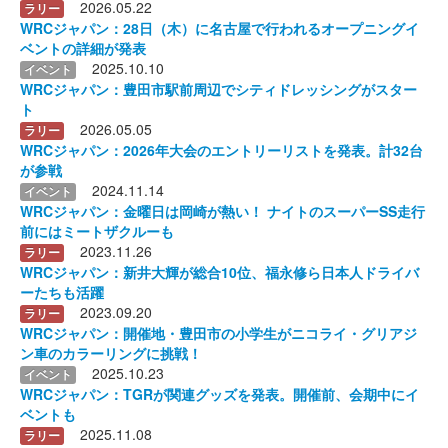
2026.05.22
ラリー
WRCジャパン：28日（木）に名古屋で行われるオープニングイ
ベントの詳細が発表
2025.10.10
イベント
WRCジャパン：豊田市駅前周辺でシティドレッシングがスター
ト
2026.05.05
ラリー
WRCジャパン：2026年大会のエントリーリストを発表。計32台
が参戦
2024.11.14
イベント
WRCジャパン：金曜日は岡崎が熱い！ ナイトのスーパーSS走行
前にはミートザクルーも
2023.11.26
ラリー
WRCジャパン：新井大輝が総合10位、福永修ら日本人ドライバ
ーたちも活躍
2023.09.20
ラリー
WRCジャパン：開催地・豊田市の小学生がニコライ・グリアジ
ン車のカラーリングに挑戦！
2025.10.23
イベント
WRCジャパン：TGRが関連グッズを発表。開催前、会期中にイ
ベントも
2025.11.08
ラリー