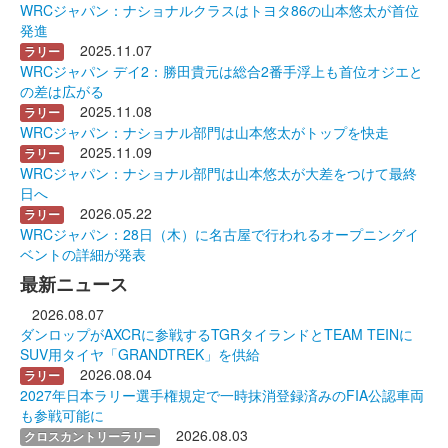
WRCジャパン：ナショナルクラスはトヨタ86の山本悠太が首位
発進
2025.11.07
ラリー
WRCジャパン デイ2：勝田貴元は総合2番手浮上も首位オジエと
の差は広がる
2025.11.08
ラリー
WRCジャパン：ナショナル部門は山本悠太がトップを快走
2025.11.09
ラリー
WRCジャパン：ナショナル部門は山本悠太が大差をつけて最終
日へ
2026.05.22
ラリー
WRCジャパン：28日（木）に名古屋で行われるオープニングイ
ベントの詳細が発表
最新ニュース
2026.08.07
ダンロップがAXCRに参戦するTGRタイランドとTEAM TEINに
SUV用タイヤ「GRANDTREK」を供給
2026.08.04
ラリー
2027年日本ラリー選手権規定で一時抹消登録済みのFIA公認車両
も参戦可能に
2026.08.03
クロスカントリーラリー