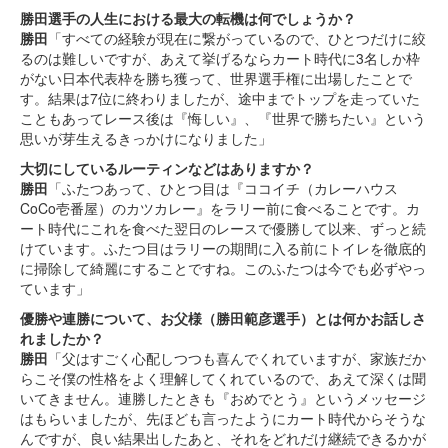
勝田選手の人生における最大の転機は何でしょうか？
勝田
「すべての経験が現在に繋がっているので、ひとつだけに絞
るのは難しいですが、あえて挙げるならカート時代に3名しか枠
がない日本代表枠を勝ち獲って、世界選手権に出場したことで
す。結果は7位に終わりましたが、途中までトップを走っていた
こともあってレース後は『悔しい』、『世界で勝ちたい』という
思いが芽生えるきっかけになりました」
大切にしているルーティンなどはありますか？
勝田
「ふたつあって、ひとつ目は『ココイチ（カレーハウス
CoCo壱番屋）のカツカレー』をラリー前に食べることです。カ
ート時代にこれを食べた翌日のレースで優勝して以来、ずっと続
けています。ふたつ目はラリーの期間に入る前にトイレを徹底的
に掃除して綺麗にすることですね。このふたつは今でも必ずやっ
ています」
優勝や連勝について、お父様（勝田範彦選手）とは何かお話しさ
れましたか？
勝田
「父はすごく心配しつつも喜んでくれていますが、家族だか
らこそ僕の性格をよく理解してくれているので、あえて深くは聞
いてきません。連勝したときも『おめでとう』というメッセージ
はもらいましたが、先ほども言ったようにカート時代からそうな
んですが、良い結果出したあと、それをどれだけ継続できるかが