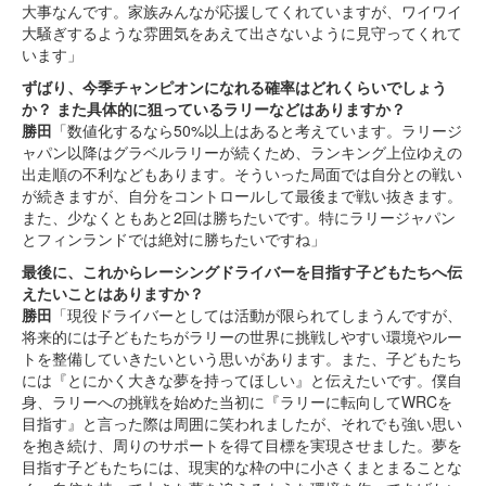
大事なんです。家族みんなが応援してくれていますが、ワイワイ
大騒ぎするような雰囲気をあえて出さないように見守ってくれて
います」
ずばり、今季チャンピオンになれる確率はどれくらいでしょう
か？ また具体的に狙っているラリーなどはありますか？
勝田
「数値化するなら50%以上はあると考えています。ラリージ
ャパン以降はグラベルラリーが続くため、ランキング上位ゆえの
出走順の不利などもあります。そういった局面では自分との戦い
が続きますが、自分をコントロールして最後まで戦い抜きます。
また、少なくともあと2回は勝ちたいです。特にラリージャパン
とフィンランドでは絶対に勝ちたいですね」
最後に、これからレーシングドライバーを目指す子どもたちへ伝
えたいことはありますか？
勝田
「現役ドライバーとしては活動が限られてしまうんですが、
将来的には子どもたちがラリーの世界に挑戦しやすい環境やルー
トを整備していきたいという思いがあります。また、子どもたち
には『とにかく大きな夢を持ってほしい』と伝えたいです。僕自
身、ラリーへの挑戦を始めた当初に『ラリーに転向してWRCを
目指す』と言った際は周囲に笑われましたが、それでも強い思い
を抱き続け、周りのサポートを得て目標を実現させました。夢を
目指す子どもたちには、現実的な枠の中に小さくまとまることな