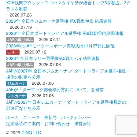
XCR浅間アタック：ヨコハマタイヤ勢が総合トップ3を独占。3ク
ラスを制覇
2026.07.26
2026年 全日本ジムカーナ選手権 第6戦奥伊吹 結果速報
2026.07.19
2026年 全日本ダートトライアル選手権 第6戦切谷内結果速報
2026.07.14
JAFの取り組み
2026年のJAFモータースポーツ表彰式は11月27日に開催
2026.07.12
ラリー
2026年全日本ラリー選手権第5戦カムイ結果速報
2026.07.06
JAFの取り組み
JAFが2027年 全日本ジムカーナ ／ ダートトライアル選手権統一
規則の制定を公示
2026.07.06
ジムカーナ
JAFが「ターマック部会検討方針について」を発信
2026.07.06
ジムカーナ
JAFが2027年日本ジムカーナ／ダートトライアル選手権規定の一
部改正などを公示
ホーム
-
ニュース
-
最新号
-
バックナンバー
定期購読のご案内
-
お問い合わせ
-
運営会社
© 2026
CINQ LLC