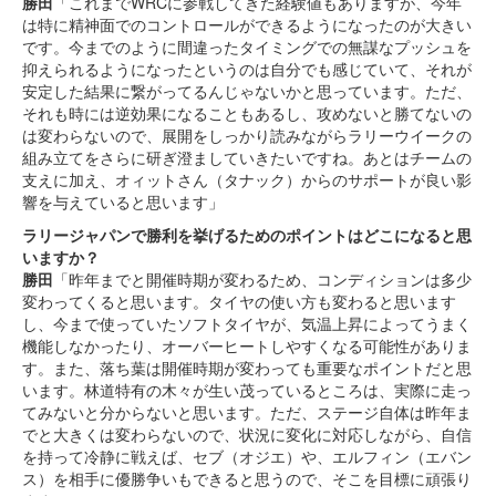
勝田
「これまでWRCに参戦してきた経験値もありますが、今年
は特に精神面でのコントロールができるようになったのが大きい
です。今までのように間違ったタイミングでの無謀なプッシュを
抑えられるようになったというのは自分でも感じていて、それが
安定した結果に繋がってるんじゃないかと思っています。ただ、
それも時には逆効果になることもあるし、攻めないと勝てないの
は変わらないので、展開をしっかり読みながらラリーウイークの
組み立てをさらに研ぎ澄ましていきたいですね。あとはチームの
支えに加え、オィットさん（タナック）からのサポートが良い影
響を与えていると思います」
ラリージャパンで勝利を挙げるためのポイントはどこになると思
いますか？
勝田
「昨年までと開催時期が変わるため、コンディションは多少
変わってくると思います。タイヤの使い方も変わると思います
し、今まで使っていたソフトタイヤが、気温上昇によってうまく
機能しなかったり、オーバーヒートしやすくなる可能性がありま
す。また、落ち葉は開催時期が変わっても重要なポイントだと思
います。林道特有の木々が生い茂っているところは、実際に走っ
てみないと分からないと思います。ただ、ステージ自体は昨年ま
でと大きくは変わらないので、状況に変化に対応しながら、自信
を持って冷静に戦えば、セブ（オジエ）や、エルフィン（エバン
ス）を相手に優勝争いもできると思うので、そこを目標に頑張り