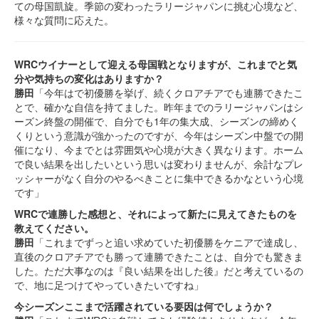
ての母国凱旋。季節の変わったラリージャパンに挑む心境など、
様々な質問に応えた。
WRCウイナーとして迎える母国戦となりますが、これまでと気
分や気持ちの変化はありますか？
勝田
「今年はで初優勝を挙げ、続くクロアチアでも連勝できたこ
とで、確かな自信を持てました。昨年までのラリージャパンはシ
ーズン終盤の開催で、自分でも1年の集大成、シーズンの締めく
くりという意識が強かったのですが、今年はシーズン中盤での開
催になり、今までとは雰囲気や心境が大きく異なります。ホーム
で良い結果を出したいという思いは変わりませんが、余計なプレ
ッシャーがなく自分のやるべきことに集中できるかなという心境
です」
WRCで連勝した感想と、それによって新たに見えてきたものを
教えてください。
勝田
「これまでずっと追い求めていた初優勝をケニアで達成し、
直後のクロアチアでも勝って連勝できたことは、自分でも驚きま
した。ただ大事なのは『良い結果を出した後』だと考えているの
で、地に足つけてやっていきたいですね」
今シーズンここまで活躍されている要因は何でしょうか？