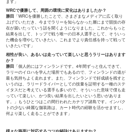
ます」
WRCで優勝して、周囲の環境に変化はありましたか？
勝田
「WRCを優勝したことで、さまざまなメディアに広く取り
上げていただき、今までラリーを知らなかった層にまで競技の存
在が届いたっていう話を聞くようになりました。これからもっと
結果を出して、トップで戦う唯一の日本人選手として、そういっ
た機会を増やしていきたい。これまでより責任感を持って戦って
いきたいです」
相性が良い、あるいは走っていて楽しいと思うラリーはあります
か？
勝田
「個人的にはフィンランドです。4年間ずっと住んできて、
ラリーのイロハを学んだ場所でもあるので、フィンランドの道が
最も気持ちよく走れます。また、フィンランドで好成績を残すと
いうのは、ラリードライバーとしての技量を証明する一種のステ
イタスだと考えている選手も多いので、そういった意味で僕も走
っていて楽しい、かつ良い結果を出したいという思いがありま
す。」もうひとつはこの間行われたカナリア諸島です。インパク
トの少ない綺麗な舗装路は、カート時代の経験を活かせますし、
何より楽しく走ることができます」
様々な路面に対応するコツや秘訣はありますか？