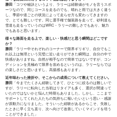
勝田
「コツや秘訣というより、ラリーは経験値がモノを言うスポ
ーツなので、同じコースを走るのでも、晴れと雨では大きく違う
し、季節や道ごとの状況によって走らせ方も変わってきますの
で、とても難しいです。同じ選手権で舗装路を走って、砂利道も
雪道も走るっていうのはWRC・ラリーの難しさでもあり、魅力
でもあると思います」
様々な路面を走る上で、楽しい・快感だと思う瞬間はどこです
か？
勝田
「ラリー中それぞれのコーナーで限界ギリギリ、自分でもこ
れ以上は無理という完璧に近い走りができた瞬間は、自分の中で
快感がありますね。自然が相手なので簡単ではないですが、コン
ディションを見極めて限界を攻めるというのは、ラリーならでは
の楽しさだと思いますし、高揚感もあります」
近年味わった挫折や、そこからの成長について教えてください。
勝田
「今までたくさん経験してきて、ひとつに絞るのは難しいで
すが、ラリーに転向した当初はリタイアも多く、選択が間違って
いたのではないかと悩んだ時期もありました。しかし、ここまで
サポートしてくれた人たちの気持ちに報いたいという思い・感謝
が原動力になりました。そういった経験があるからこそ、失敗し
たときに早く立ち直り、次へ向けて改善していくマインドを培う
ことができました」