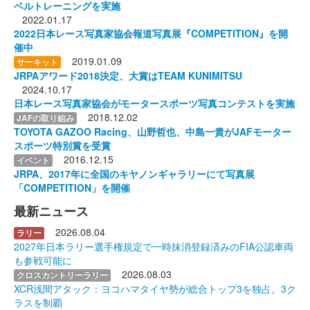
ベルトレーニングを実施
2022.01.17
2022日本レース写真家協会報道写真展『COMPETITION』を開
催中
2019.01.09
サーキット
JRPAアワード2018決定、大賞はTEAM KUNIMITSU
2024.10.17
日本レース写真家協会がモータースポーツ写真コンテストを実施
2018.12.02
JAFの取り組み
TOYOTA GAZOO Racing、山野哲也、中島一貴がJAFモーター
スポーツ特別賞を受賞
2016.12.15
イベント
JRPA、2017年に全国のキヤノンギャラリーにて写真展
「COMPETITION」を開催
最新ニュース
2026.08.04
ラリー
2027年日本ラリー選手権規定で一時抹消登録済みのFIA公認車両
も参戦可能に
2026.08.03
クロスカントリーラリー
XCR浅間アタック：ヨコハマタイヤ勢が総合トップ3を独占。3ク
ラスを制覇