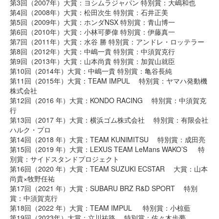
第3回（2007年）大賞：ヨシムラジャパン 特別賞：大嶋和也
第4回（2008年）大賞：松田次生 特別賞：石井正美
第5回（2009年）大賞：ホンダNSX 特別賞：青山博一
第6回（2010年）大賞：小林可夢偉 特別賞：伊藤真一
第7回（2011年）大賞：水谷 勝 特別賞：アンドレ・ロッテラー
第8回（2012年）大賞：中嶋一貴 特別賞：中須賀克行
第9回（2013年）大賞：山本尚貴 特別賞：加賀山就臣
第10回（2014年）大賞：中嶋一貴 特別賞：亀谷長純
第11回（2015年）大賞：TEAM IMPUL 特別賞：ヤマハ発動機
株式会社
第12回（2016 年）大賞：KONDO RACING 特別賞：中須賀克
行
第13回（2017 年）大賞：横浜ゴム株式会社 特別賞：有限会社
ハルク・プロ
第14回（2018 年）大賞：TEAM KUNIMITSU 特別賞：成田亮
第15回（2019 年）大賞：LEXUS TEAM LeMans WAKO’S 特
別賞：サイドスタンドプロジェクト
第16回（2020 年）大賞：TEAM SUZUKI ECSTAR 大賞：山本
尚貴×牧野任祐
第17回（2021 年）大賞：SUBARU BRZ R&D SPORT 特別
賞：中須賀克行
第18回（2022 年）大賞：TEAM IMPUL 特別賞：小椋藍
第19回（2023年）大賞：立川祐路 特別賞：佐々木歩夢