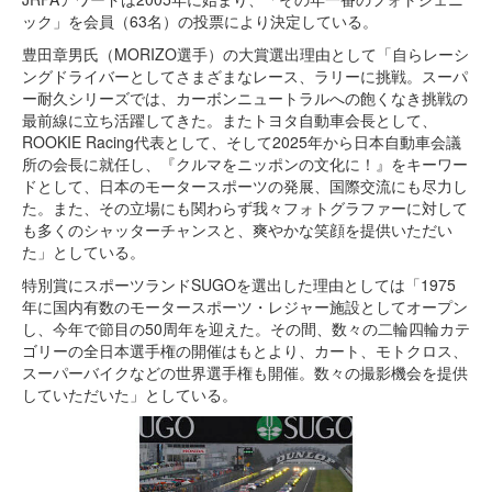
ック」を会員（63名）の投票により決定している。
豊田章男氏（MORIZO選手）の大賞選出理由として「自らレーシ
ングドライバーとしてさまざまなレース、ラリーに挑戦。スーパ
ー耐久シリーズでは、カーボンニュートラルへの飽くなき挑戦の
最前線に立ち活躍してきた。またトヨタ自動車会長として、
ROOKIE Racing代表として、そして2025年から日本自動車会議
所の会長に就任し、『クルマをニッポンの文化に！』をキーワー
ドとして、日本のモータースポーツの発展、国際交流にも尽力し
た。また、その立場にも関わらず我々フォトグラファーに対して
も多くのシャッターチャンスと、爽やかな笑顔を提供いただい
た」としている。
特別賞にスポーツランドSUGOを選出した理由としては「1975
年に国内有数のモータースポーツ・レジャー施設としてオープン
し、今年で節目の50周年を迎えた。その間、数々の二輪四輪カテ
ゴリーの全日本選手権の開催はもとより、カート、モトクロス、
スーパーバイクなどの世界選手権も開催。数々の撮影機会を提供
していただいた」としている。