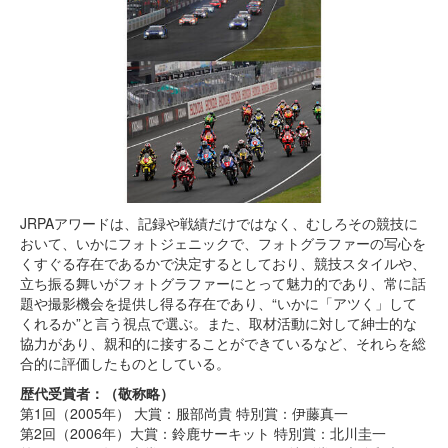
JRPAアワードは、記録や戦績だけではなく、むしろその競技に
おいて、いかにフォトジェニックで、フォトグラファーの写心を
くすぐる存在であるかで決定するとしており、競技スタイルや、
立ち振る舞いがフォトグラファーにとって魅力的であり、常に話
題や撮影機会を提供し得る存在であり、“いかに「アツく」して
くれるか”と言う視点で選ぶ。また、取材活動に対して紳士的な
協力があり、親和的に接することができているなど、それらを総
合的に評価したものとしている。
歴代受賞者：（敬称略）
第1回（2005年） 大賞：服部尚貴 特別賞：伊藤真一
第2回（2006年）大賞：鈴鹿サーキット 特別賞：北川圭一