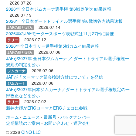
2026.07.26
2026年 全日本ジムカーナ選手権 第6戦奥伊吹 結果速報
2026.07.19
2026年 全日本ダートトライアル選手権 第6戦切谷内結果速報
2026.07.14
JAFの取り組み
2026年のJAFモータースポーツ表彰式は11月27日に開催
2026.07.12
ラリー
2026年全日本ラリー選手権第5戦カムイ結果速報
2026.07.06
JAFの取り組み
JAFが2027年 全日本ジムカーナ ／ ダートトライアル選手権統一
規則の制定を公示
2026.07.06
ジムカーナ
JAFが「ターマック部会検討方針について」を発信
2026.07.06
ジムカーナ
JAFが2027年日本ジムカーナ／ダートトライアル選手権規定の一
部改正などを公示
2026.07.02
ラリー
新井大輝がERCローマとERCチェコに参戦
ホーム
-
ニュース
-
最新号
-
バックナンバー
定期購読のご案内
-
お問い合わせ
-
運営会社
© 2026
CINQ LLC