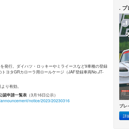
.
プ
EB025を発行。ダイハツ・ロッキーやミライースなど9車種の登録
ヨタGRカローラ用ロールケージ（JAF登録車両No.JT-
日より有効。
ジ公認申請一覧表
（3月16日公示）
ions/announcement/notice/2023/20230316
プレ
詳