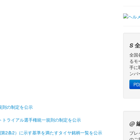
S
全
全国
るモ
手に
ンバ
P
一規則の制定を公示
ダートトライアル選手権統一規則の制定を公示
@
則第2条2）に示す基準を満たすタイヤ銘柄一覧を公示
プレ
のご