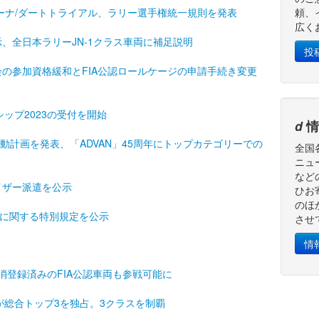
カーナ/ダートトライアル、ラリー選手権統一規則を発表
頼、
広く
、全日本ラリーJN-1クラス車両に補足説明
投
会の参加資格緩和とFIA公認ロールケージの申請手続き変更
ップ2023の受付を開始
d
情
活動計画を発表、「ADVAN」45周年にトップカテゴリーでの
全国
ニュ
など
イザー派遣を公示
ひお
のほ
両に関する特別規定を公示
させ
情
消登録済みのFIA公認車両も参戦可能に
が総合トップ3を独占。3クラスを制覇