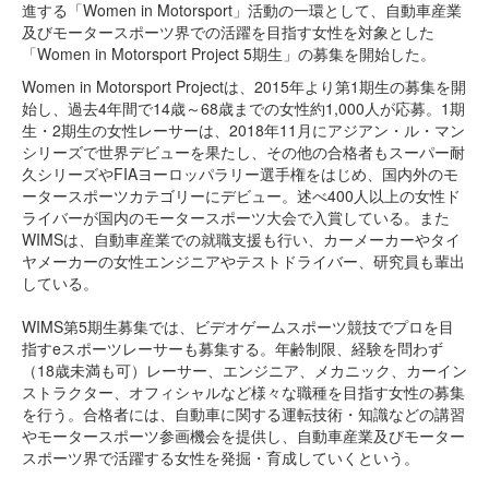
進する「Women in Motorsport」活動の一環として、自動車産業
及びモータースポーツ界での活躍を目指す女性を対象とした
「Women in Motorsport Project 5期生」の募集を開始した。
Women in Motorsport Projectは、2015年より第1期生の募集を開
始し、過去4年間で14歳～68歳までの女性約1,000人が応募。1期
生・2期生の女性レーサーは、2018年11月にアジアン・ル・マン
シリーズで世界デビューを果たし、その他の合格者もスーパー耐
久シリーズやFIAヨーロッパラリー選手権をはじめ、国内外のモ
ータースポーツカテゴリーにデビュー。述べ400人以上の女性ド
ライバーが国内のモータースポーツ大会で入賞している。また
WIMSは、自動車産業での就職支援も行い、カーメーカーやタイ
ヤメーカーの女性エンジニアやテストドライバー、研究員も輩出
している。
WIMS第5期生募集では、ビデオゲームスポーツ競技でプロを目
指すeスポーツレーサーも募集する。年齢制限、経験を問わず
（18歳未満も可）レーサー、エンジニア、メカニック、カーイン
ストラクター、オフィシャルなど様々な職種を目指す女性の募集
を行う。合格者には、自動車に関する運転技術・知識などの講習
やモータースポーツ参画機会を提供し、自動車産業及びモーター
スポーツ界で活躍する女性を発掘・育成していくという。