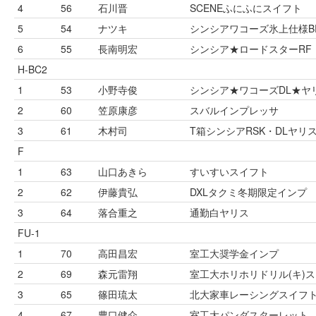
4
56
石川晋
SCENEふにふにスイフト
5
54
ナツキ
シンシアワコーズ氷上仕様B
6
55
長南明宏
シンシア★ロードスターRF
H-BC2
1
53
小野寺俊
シンシア★ワコーズDL★ヤ
2
60
笠原康彦
スバルインプレッサ
3
61
木村司
T箱シンシアRSK・DLヤリ
F
1
63
山口あきら
すいすいスイフト
2
62
伊藤貴弘
DXLタクミ冬期限定インプ
3
64
落合重之
通勤白ヤリス
FU-1
1
70
高田昌宏
室工大奨学金インプ
2
69
森元雷翔
室工大ホリホリドリル(キ)
3
65
篠田琉太
北大家車レーシングスイフ
4
67
豊口健介
室工大パンダスターレット