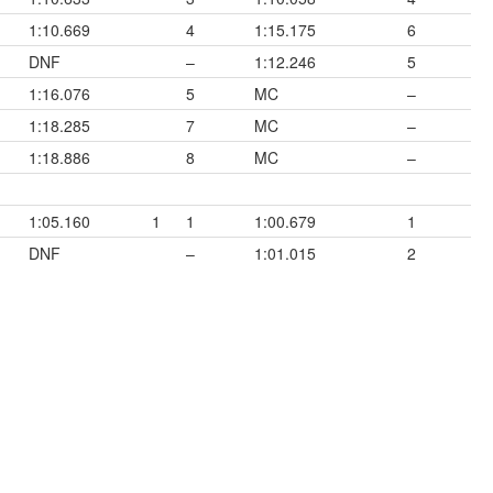
1:10.669
4
1:15.175
6
DNF
–
1:12.246
5
1:16.076
5
MC
–
1:18.285
7
MC
–
1:18.886
8
MC
–
1:05.160
1
1
1:00.679
1
DNF
–
1:01.015
2