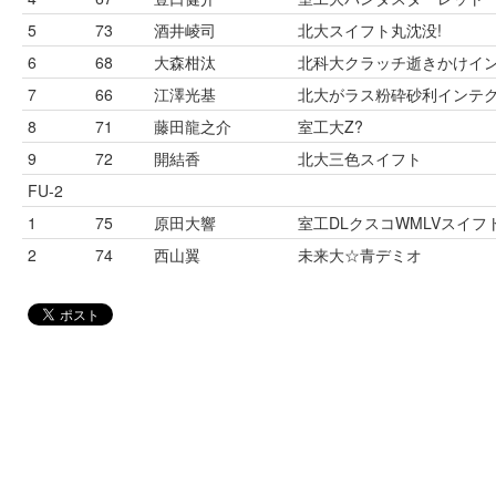
5
73
酒井崚司
北大スイフト丸沈没!
6
68
大森柑汰
北科大クラッチ逝きかけイ
7
66
江澤光基
北大がラス粉砕砂利インテ
8
71
藤田龍之介
室工大Z?
9
72
開結香
北大三色スイフト
FU-2
1
75
原田大響
室工DLクスコWMLVスイフ
2
74
西山翼
未来大☆青デミオ