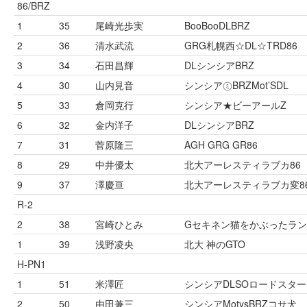
86/BRZ
1
35
尾崎光歩実
BooBooDLBRZ
2
36
清水武流
GRG札幌西☆DL☆TRD86
3
34
石田昌輝
DLシンシアBRZ
4
30
山内見音
シンシア㋯BRZMot’SDL
5
33
倉岡克行
シンシア★ビーアールZ
6
32
金内洋子
DLシンシアBRZ
7
31
菅原隆三
AGH GRG GR86
8
29
中井優太
北大アーレスティラブカ86
9
37
澤慶亘
北大アーレスティラブカ変8
R-2
2
38
宮崎ひとみ
Gセキネン猫をかぶったラ
1
39
浅野凌央
北大 神のGTO
H-PN1
1
51
米澤匠
シンシアDLSOロードスター
2
50
由田兼三
シンシアMotysBRZコサ犬