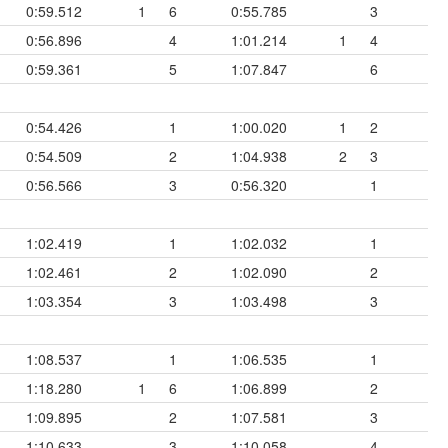
0:59.512
1
6
0:55.785
3
0:56.896
4
1:01.214
1
4
0:59.361
5
1:07.847
6
0:54.426
1
1:00.020
1
2
0:54.509
2
1:04.938
2
3
0:56.566
3
0:56.320
1
1:02.419
1
1:02.032
1
1:02.461
2
1:02.090
2
1:03.354
3
1:03.498
3
1:08.537
1
1:06.535
1
1:18.280
1
6
1:06.899
2
1:09.895
2
1:07.581
3
1:10.633
3
1:10.058
4