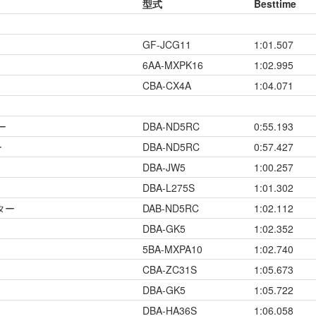
型式
Besttime
GF-JCG11
1:01.507
6AA-MXPK16
1:02.995
CBA-CX4A
1:04.071
ー
DBA-ND5RC
0:55.193
ー
DBA-ND5RC
0:57.427
DBA-JW5
1:00.257
DBA-L275S
1:01.302
ター
DAB-ND5RC
1:02.112
DBA-GK5
1:02.352
5BA-MXPA10
1:02.740
CBA-ZC31S
1:05.673
DBA-GK5
1:05.722
DBA-HA36S
1:06.058