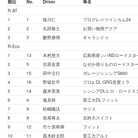
順位
No.
Driver
車名
R-AT
1
1
猿川仁
プログレ☆ツインカム24
2
2
丸田敦士
お買い物用アクア
3
3
數野康博
ギャランドゥ
R-Eco
1
13
木村悠大
広島県産シバNDロードスタ
2
5
吉原友貴
なぜか借りものロードスタ
3
15
田中立行
ガレージシンシアS660
4
16
野坂壮平
プロμ DL GRG音更ミラ
5
14
森本里美
シンシアDLヒロ・ロードス
6
4
逸見柊
室工大DLフィット
7
9
松嶋颯汰
ヤリス
8
8
長尾将太
北科大スイフト
9
12
竹ケ原将輝
フィット
10
11
真木鈴太郎
室工大アルト