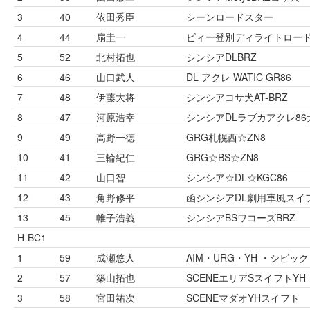
3
40
依田秀臣
シーンロードスター
4
44
扇圭一
ビィー登別ディライトロー
5
52
北村拓也
シンシアDLBRZ
6
46
山口武人
DL アクレ WATIC GR86
7
48
伊藤大将
シンシアコサ犬AT-BRZ
8
47
河原浩幸
シンシアDLラブカアクレ86
9
49
高野一徳
GRG札幌西☆ZN8
10
41
三輪紀仁
GRG☆BS☆ZN8
11
42
山口智
シンシア☆DL☆KGC86
12
43
角野修平
函シンシアDL劇用車風スイ
13
45
帷子浩義
シンシアBSワコーズBRZ
H-BC1
1
59
成瀬悠人
AIM・URG・YH ・シビック
2
57
築山拓也
SCENEエリアSスイフトYH
3
58
宮田祐次
SCENEマダオYHスイフト