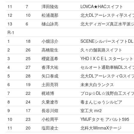
11
7
澤田陵佑
LOVCA★HACスイフト
12
10
松浦晟那
北大DLアーレスティ芋スイ
13
6
樋山詠亮
北大ディガーズ真正水平派ジ
R-1
1
18
小畑涼介
SCENEシルバースイフトDL
2
26
高橋龍生
久々の舗装路スイフト
3
25
櫻庭遥希
YHD I X C E L スターレット
4
27
沓澤大祐
セルオート通勤車輌DLスイ
5
28
矢口泰成
北大DLアーレスティGスイ
6
19
土田亮羽
未来大白ランクス
7
22
梶靖博
プロμ☆DL☆浅野自工スイ
8
24
久乗遼市
毒まんじゅうシルビア
9
17
長谷川煌
室工大 mr2
10
23
小松周平
YMJFタクモ アバルト595
11
20
塩田凌士
北科大WinmaXテージ