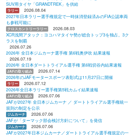
SUV用タイヤ「GRANDTREK」を供給
2026.08.04
ラリー
2027年日本ラリー選手権規定で一時抹消登録済みのFIA公認車両
も参戦可能に
2026.08.03
クロスカントリーラリー
XCR浅間アタック：ヨコハマタイヤ勢が総合トップ3を独占。3ク
ラスを制覇
2026.07.26
2026年 全日本ジムカーナ選手権 第6戦奥伊吹 結果速報
2026.07.19
2026年 全日本ダートトライアル選手権 第6戦切谷内結果速報
2026.07.14
JAFの取り組み
2026年のJAFモータースポーツ表彰式は11月27日に開催
2026.07.12
ラリー
2026年全日本ラリー選手権第5戦カムイ結果速報
2026.07.06
JAFの取り組み
JAFが2027年 全日本ジムカーナ ／ ダートトライアル選手権統一
規則の制定を公示
2026.07.06
ジムカーナ
JAFが「ターマック部会検討方針について」を発信
2026.07.06
ジムカーナ
JAFが2027年日本ジムカーナ／ダートトライアル選手権規定の一