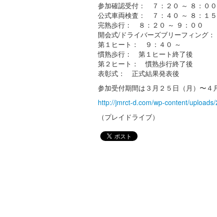
参加確認受付： ７：２０ ～ ８：００
公式車両検査： ７：４０ ～ ８：１５
完熟歩行： ８：２０ ～ ９：００
開会式/ドライバーズブリーフィング：
第１ヒート： ９：４０ ～
慣熟歩行： 第１ヒート終了後
第２ヒート： 慣熟歩行終了後
表彰式： 正式結果発表後
参加受付期間は３月２５日（月）〜４
http://jmrct-d.com/wp-content/upload
（プレイドライブ）