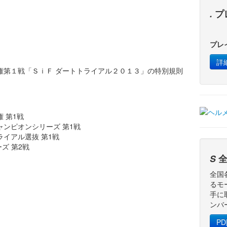
.
プ
プレ
詳
手権第１戦「ＳｉＦ ダートトライアル２０１３」の特別規則
権 第1戦
ャンピオンシリーズ 第1戦
ライアル選抜 第1戦
ズ 第2戦
S
全
全国
るモ
手に
ンバ
P