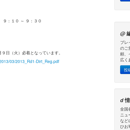
 ９：１０ ～ ９：３０
@
プレ
のご
月９日（火）必着となっています。
頼、
広く
s/2013/03/2013_Rd1-Dirt_Reg.pdf
投
d
情
全国
ニュ
など
ひお