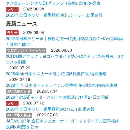
クスコレーシングがD1グランプリ参戦の詳細を発表
2025.06.08
ラリー
2025年全日本ラリー選手権第4戦モントレー結果速報
最新ニュース
2026.08.04
ラリー
2027年日本ラリー選手権規定で一時抹消登録済みのFIA公認車両
も参戦可能に
2026.08.03
クロスカントリーラリー
XCR浅間アタック：ヨコハマタイヤ勢が総合トップ3を独占。3ク
ラスを制覇
2026.07.26
2026年 全日本ジムカーナ選手権 第6戦奥伊吹 結果速報
2026.07.19
2026年 全日本ダートトライアル選手権 第6戦切谷内結果速報
2026.07.14
JAFの取り組み
2026年のJAFモータースポーツ表彰式は11月27日に開催
2026.07.12
ラリー
2026年全日本ラリー選手権第5戦カムイ結果速報
2026.07.06
JAFの取り組み
JAFが2027年 全日本ジムカーナ ／ ダートトライアル選手権統一
規則の制定を公示