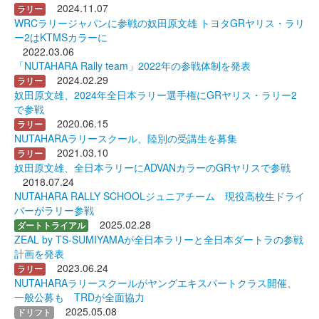
2024.11.07
ラリー
WRCラリージャパンに参戦の奴田原文雄 トヨタGRヤリス・ラリ
ー2はKTMSカラーに
2022.03.06
「NUTAHARA Rally team」2022年の参戦体制を発表
2024.02.29
ラリー
奴田原文雄、2024年全日本ラリー選手権にGRヤリス・ラリー2
で参戦
2020.06.15
ラリー
NUTAHARAラリースクール、陸別の受講生を募集
2021.03.10
ラリー
奴田原文雄、全日本ラリーにADVANカラーのGRヤリスで参戦
2018.07.24
NUTAHARA RALLY SCHOOLジュニアチーム 現役高校生ドライ
バーがラリー参戦
2025.02.28
ダートトライアル
ZEAL by TS-SUMIYAMAが全日本ラリーと全日本ダートラの参戦
計画を発表
2023.06.24
ラリー
NUTAHARAラリースクールがヤングエキスパートクラス開催、
一般公募も TRDが全面協力
2025.05.08
ドリフト