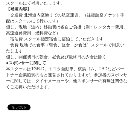
スクールにて補填いたします。
【補填内容】
・交通費 北海道内空港までの航空運賃。（往復航空チケット手
配はスクールにて行います）
但し、現地（道内）移動費は各自ご負担（例：レンタカー費用、
高速道路費用、燃料費など）
・宿泊費 スクール指定宿舎に宿泊していただきます
・食費 現地での食事（朝食、昼食、夕食は）スクールで用意い
たします
但し、開催初日の朝食、昼食及び最終日の夕食は除く
●スポンサーに関して
本スクールはTGR-D、トヨタ自動車、横浜ゴム、TRDなどパー
トナー企業協賛のもと運営されておりますが、参加者のスポンサ
ーに関しては、タイヤメーカーや、他スポンサーの有無は関係な
くご応募いただけます。