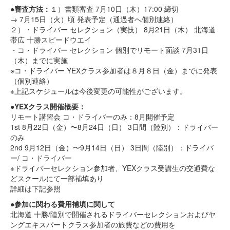
●審査方法：
１）書類審査 7月10日（木）17:00 締切
→ 7月15日（火）頃 発表予定（通過者へ個別連絡）
２）・ドライバー セレクション（実技） 8月21日（木） 北海道
帯広 十勝スピードウエイ
・コ・ドライバー セレクション 個別でリモート面談 7月31日
（木）までに実施
※コ・ドライバー YEXクラス参加者は８月８日（金）までに発表
（個別連絡）
※上記スケジュールは今後変更の可能性がございます。
●YEXクラス開催概要：
リモート講習会 コ・ドライバーのみ：8月開催予定
1st 8月22日（金）〜8月24日（日） 3日間（陸別）：ドライバー
のみ
2nd 9月12日（金）〜9月14日（日） 3日間（陸別）：ドライバ
ー/ コ・ドライバー
※ドライバーセレクション参加者、YEXクラス受講生の交通費な
どスクールにて一部補填あり
詳細は下記参照
●参加に関わる費用補填に関して
北海道 十勝/陸別で開催されるドライバーセレクションおよびヤ
ングエキスパートクラス参加者の旅費などの費用を