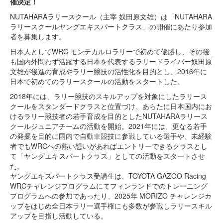
催決定！
NUTAHARAラリースクール（主宰 奴田原文雄）は「NUTAHARA
ラリースクールヤングエキスパートクラス」の開催にあたり参加
者を募集します。
日本人としてWRC モンテカルロラリーで初めて優勝し、その後
も国内外問わず活躍する日本を代表するラリードライバー奴田原
文雄が後進の育成やラリー競技の活性化を目的とし、2016年に
日本で初めてのラリースクールの活動をスタートした。
2018年には、ラリー競技のスキルアップを対象にしたラリース
クールをスタンダードクラスと位置づけ、あらたに日本国内にお
けるラリー競技者の若手育成を目的としたNUTAHARAラリース
クールジュニアチームの活動を開始。2021年には、更なる若手
の発掘を目的に国内で自動車競技に参戦している選手や、未経験
者でもWRCへの熱い想いがあればエントリーできるクラスとし
て「ヤングエキスパートクラス」としての活動をスタートさせ
た。
ヤングエキスパートクラス受講生は、TOYOTA GAZOO Racing
WRCチャレンジプログラムにてフィンランドでのトレーニング
プログラムへの参加であったり、2025年 MORIZO チャレンジカ
ップをはじめ全日本ラリー選手権にも多数が参戦しラリースキル
アップを目指し活動している。