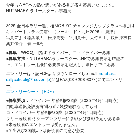
今年もWRCへの熱い想いがある参加者を募集いたします。
NUTAHARA ラリースクール事務局
2025 全日本ラリー選手権MORIZO チャレンジカップクラスへ参
キスパートクラス受講生（ツール・ド・九州2025 in 唐津）
写真左より稲葉摩人、松原周勢、平川真子、大竹直生、奴田原校長
奥井優介、最上佳樹
●募集
：WRCを目指すドライバー、コ・ドライバー募集
●募集方法
：NUTAHARAラリースクールHPで募集要項を確認の
上、エントリー用紙に必要事項を記入し、期日までに応募
エントリーは下記PDFよりダウンロードしe-mail(
nutahara-
rallyschool@7-seven.jp
)又はFAX(03-6206-6074)にてエントリ
ー。
エントリーシート（PDF）
●募集要項：
ドライバー 年齢制限22歳（2025年4月1日時点）
自動車運転免許所有問わず / 競技経験なくても可
コ・ドライバー 年齢制限25歳（2025年4月1日時点）
ラリー経験者 今シーズンラリーに参戦及び参戦予定がある事
※未経験者のエントリーは受付ません。
※学生及び20歳以下は保護者の同意が必要