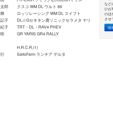
など
慎太郎
クスコ WM DL ウルト 86
58:54.7
ひお
大輝
ロッソレーシング WM DL スイフト
58:34.2
のほ
させ
真記子
DL☆Gセキネン鹿ソニックセラメタ ヤリス
1:00:26.9
裕紀子
TRT・DL・RAV4 PHEV
1:02:17.2
情
美咲
GR YARIS GR4 RALLY
58:28.0
子
H.R.C.R.(1)
1:07:47.1
和行
SaitoFarm ランチア デルタ
1:06:05.1