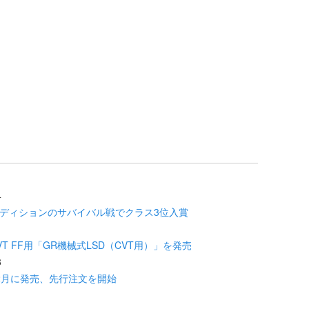
4
コンディションのサバイバル戦でクラス3位入賞
1
VT FF用「GR機械式LSD（CVT用）」を発売
8
2月に発売、先行注文を開始