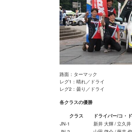
路面：ターマック
レグ1：晴れ／ドライ
レグ2：曇り／ドライ
各クラスの優勝
クラス
ドライバー/コ・
JN-1
新井 大輝 / 立久井
JN-2
山田 啓介 / 藤井 