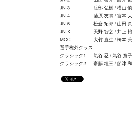
JN-3
渡部 弘樹 / 横山 
JN-4
藤原 友貴 / 宮本 
JN-5
松倉 拓郎 / 山田 
JN-X
天野 智之 / 井上 
MCC
大竹 直生 / 橋本 
選手権外クラス
クラシック1
氣谷 忍 / 氣谷 寛
クラシック2
齋藤 糧三 / 船津 