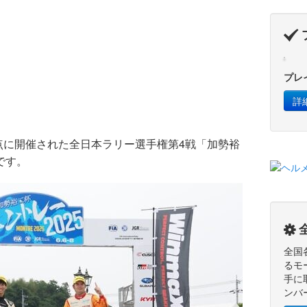
.
プレ
詳
点に開催された全日本ラリー選手権第4戦「加勢裕
報です。
S
全国
るモ
手に
ンバ