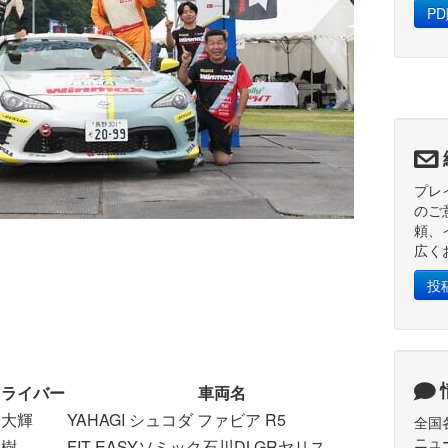
P
@
プレ
のご
頼、
広く
投
ドライバー
車両名
Time
d
 大輝
YAHAGI シュコダ ファビア R5
53:53.6
全国
ニュ
俊樹
FIT-EASYソミック石川DLGRヤリス
56:15.1