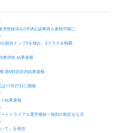
4
抹消登録済みのFIA公認車両も参戦可能に
3
勢が総合トップ3を独占。3クラスを制覇
6戦奥伊吹 結果速報
手権 第6戦切谷内結果速報
4
式は11月27日に開催
2
ムイ結果速報
6
／ ダートトライアル選手権統一規則の制定を公示
6
ついて」を発信