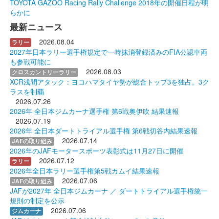
TOYOTA GAZOO Racing Rally Challenge 2018年の開催日程が明
らかに
最新ニュース
2026.08.04
ラリー
2027年日本ラリー選手権規定で一時抹消登録済みのFIA公認車両
も参戦可能に
2026.08.03
クロスカントリーラリー
XCR浅間アタック：ヨコハマタイヤ勢が総合トップ3を独占。3ク
ラスを制覇
2026.07.26
2026年 全日本ジムカーナ選手権 第6戦奥伊吹 結果速報
2026.07.19
2026年 全日本ダートトライアル選手権 第6戦切谷内結果速報
2026.07.14
JAFの取り組み
2026年のJAFモータースポーツ表彰式は11月27日に開催
2026.07.12
ラリー
2026年全日本ラリー選手権第5戦カムイ結果速報
2026.07.06
JAFの取り組み
JAFが2027年 全日本ジムカーナ ／ ダートトライアル選手権統一
規則の制定を公示
2026.07.06
ジムカーナ