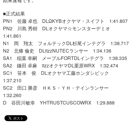
結果速報です。
■正式結果
PN1 佐藤 卓也 DLΩKYBオクヤマ・スイフト 1:41.807
PN2 川島 秀樹 DLオクヤマ☆モンスターデミオ
1:41.861
N1 岡 翔太 フォルテックDL杉尾インテグラ 1:38.717
N2 北條 倫史 DLitzzNUTECランサー 1:34.136
SA1 稲葉 幸嗣 メープルFORTDLインテグラ 1:38.335
SA2 鎌田 卓麻 itzzオクヤマDL栗原WRX 1:32.474
SC1 笹本 俊 DLオクヤマ工藤ホンダシビック
1:37.210
SC2 田口 勝彦 ＨＫＳ・ＹＨ・テインランサー
1:32.260
D 谷田川敏幸 YHTRUSTCUSCOWRX 1:29.888