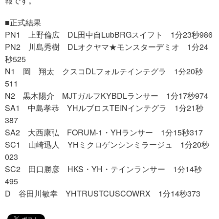
報です。
■正式結果
PN1 上野倫広 DL田中自LubBRGスイフト 1分23秒986
PN2 川島秀樹 DLオクヤマ★モンスターデミオ 1分24
秒525
N1 岡 翔太 クスコDLフォルテインテグラ 1分20秒
511
N2 黒木陽介 MJTガルフKYBDLランサー 1分17秒974
SA1 中島孝恭 YHルブロスTEINインテグラ 1分21秒
387
SA2 大西康弘 FORUM-1・YHランサー 1分15秒317
SC1 山崎迅人 YHミクロゲンシンミラージュ 1分20秒
023
SC2 田口勝彦 HKS・YH・テインランサー 1分14秒
495
D 谷田川敏幸 YHTRUSTCUSCOWRX 1分14秒373