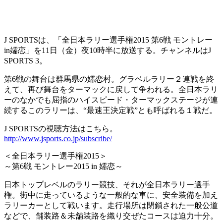
J SPORTSは、「全日本ラリー選手権2015 第6戦 モントレー
in嬬恋」を11日（金）夜10時半に放送する。チャンネルはJ
SPORTS 3。
第6戦の舞台は群馬県の嬬恋村。グラベルラリー２連戦を終
えて、再び舞台をターマックに戻して争われる。全日本ラリ
ーのなかでも屈指のハイスピード・ターマックステージが連
続するこのラリーは、“最速王決定戦”とも呼ばれる１戦だ。
J SPORTSの視聴方法はこちら。
http://www.jsports.co.jp/subscribe/
＜全日本ラリー選手権2015＞
～第6戦 モントレー2015 in 嬬恋～
日本トップレベルのラリー競技、それが全日本ラリー選手
権。街中に走っているような一般的な車に、安全装備を加え
ラリーカーとして戦います。走行場所は閉鎖された一般公道
などで、舗装路＆未舗装路を織り交ぜたコースは迫力十分。