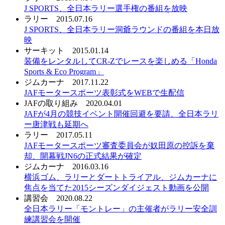
J SPORTS、全日本ラリー選手権の番組を放映
ラリー
2015.07.16
J SPORTS、全日本ラリー洞爺ラウンドの番組を本日放
映
サーキット
2015.01.14
装備をレンタルしてCR-Zでレースを楽しめる「Honda
Sports & Eco Program」
ジムカーナ
2017.11.22
JAFモータースポーツ表彰式をWEBで生配信
JAFの取り組み
2020.04.01
JAFが4月の競技イベント開催回避を要請、全日本ラリ
ー唐津戦も延期へ
ラリー
2017.05.11
JAFモータースポーツ審査委員会が奴田原の控訴を棄
却、開幕戦JN6の正式結果が確定
ジムカーナ
2016.03.16
横浜ゴム、ラリーとダートトライアル、ジムカーナに
焦点を当てた2015シーズンダイジェスト動画を公開
講習会
2020.08.22
全日本ラリー「モントレー」の主催者がラリー安全訓
練講習会を開催