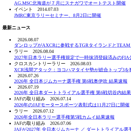
AG.MSC北海道が７月にスナガワでオートテスト開催
イベント
2014.07.03
JMRC東京ラリーセミナー、8月2日に開催
最新ニュース
2026.08.07
ダンロップがAXCRに参戦するTGRタイランドとTEAM T
ラリー
2026.08.04
2027年日本ラリー選手権規定で一時抹消登録済みのFI
クロスカントリーラリー
2026.08.03
XCR浅間アタック：ヨコハマタイヤ勢が総合トップ3を
2026.07.26
2026年 全日本ジムカーナ選手権 第6戦奥伊吹 結果速報
2026.07.19
2026年 全日本ダートトライアル選手権 第6戦切谷内結
JAFの取り組み
2026.07.14
2026年のJAFモータースポーツ表彰式は11月27日に開催
ラリー
2026.07.12
2026年全日本ラリー選手権第5戦カムイ結果速報
JAFの取り組み
2026.07.06
JAFが2027年 全日本ジムカーナ ／ ダートトライア