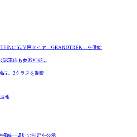
EINにSUV用タイヤ「GRANDTREK」を供給
A公認車両も参戦可能に
独占。3クラスを制覇
果速報
ル選手権統一規則の制定を公示