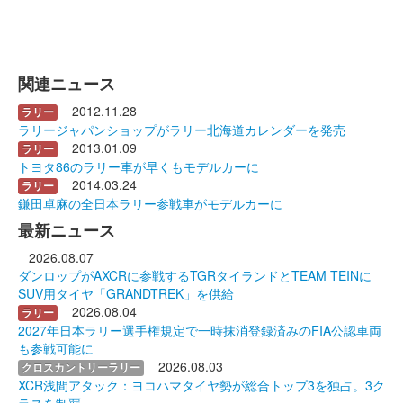
関連ニュース
2012.11.28
ラリー
ラリージャパンショップがラリー北海道カレンダーを発売
2013.01.09
ラリー
トヨタ86のラリー車が早くもモデルカーに
2014.03.24
ラリー
鎌田卓麻の全日本ラリー参戦車がモデルカーに
最新ニュース
2026.08.07
ダンロップがAXCRに参戦するTGRタイランドとTEAM TEINに
SUV用タイヤ「GRANDTREK」を供給
2026.08.04
ラリー
2027年日本ラリー選手権規定で一時抹消登録済みのFIA公認車両
も参戦可能に
2026.08.03
クロスカントリーラリー
XCR浅間アタック：ヨコハマタイヤ勢が総合トップ3を独占。3ク
ラスを制覇