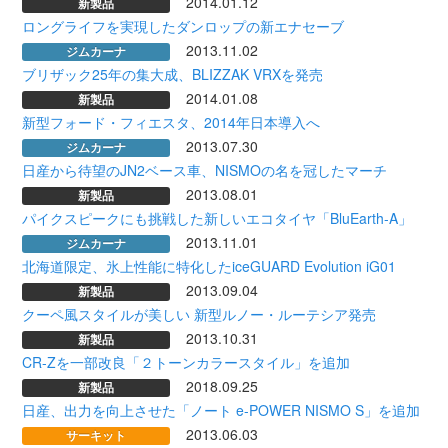
2014.01.12
新製品
ロングライフを実現したダンロップの新エナセーブ
2013.11.02
ジムカーナ
ブリザック25年の集大成、BLIZZAK VRXを発売
2014.01.08
新製品
新型フォード・フィエスタ、2014年日本導入へ
2013.07.30
ジムカーナ
日産から待望のJN2ベース車、NISMOの名を冠したマーチ
2013.08.01
新製品
パイクスピークにも挑戦した新しいエコタイヤ「BluEarth-A」
2013.11.01
ジムカーナ
北海道限定、氷上性能に特化したiceGUARD Evolution iG01
2013.09.04
新製品
クーペ風スタイルが美しい 新型ルノー・ルーテシア発売
2013.10.31
新製品
CR-Zを一部改良「２トーンカラースタイル」を追加
2018.09.25
新製品
日産、出力を向上させた「ノート e-POWER NISMO S」を追加
2013.06.03
サーキット