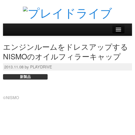
ホーム
エンジンルームをドレスアップする
ニュース
NISMOのオイルフィラーキャップ
リザルトデータベース
2013.11.08 by PLAYDRIVE
新製品
バックナンバー
オンラインストア
©NISMO