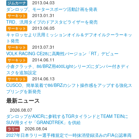
2013.04.03
ジムカーナ
ダンロップ、モータースポーツ活動計画を発表
2013.01.31
サーキット
TRD、汎用タイプのドアスタビライザーを発売
2013.06.05
サーキット
キャロッセより汎用ミッションオイル＆デフオイルクーラーキッ
ト発売
2013.07.31
サーキット
VOLK RACING CE28に高剛性バージョン「RT」デビュー
2014.06.11
サーキット
小倉クラッチ、86/BRZ用400Lightシリーズにダンパー付きディ
スクを追加設定
2014.06.13
サーキット
CUSCO、簡単装着で86/BRZのシフト操作感をアップする強化ス
プリングを新発売
最新ニュース
2026.08.07
ダンロップがAXCRに参戦するTGRタイランドとTEAM TEINに
SUV用タイヤ「GRANDTREK」を供給
2026.08.04
ラリー
2027年日本ラリー選手権規定で一時抹消登録済みのFIA公認車両