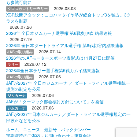
も参戦可能に
2026.08.03
クロスカントリーラリー
XCR浅間アタック：ヨコハマタイヤ勢が総合トップ3を独占。3ク
ラスを制覇
2026.07.26
2026年 全日本ジムカーナ選手権 第6戦奥伊吹 結果速報
2026.07.19
2026年 全日本ダートトライアル選手権 第6戦切谷内結果速報
2026.07.14
JAFの取り組み
2026年のJAFモータースポーツ表彰式は11月27日に開催
2026.07.12
ラリー
2026年全日本ラリー選手権第5戦カムイ結果速報
2026.07.06
JAFの取り組み
JAFが2027年 全日本ジムカーナ ／ ダートトライアル選手権統一
規則の制定を公示
2026.07.06
ジムカーナ
JAFが「ターマック部会検討方針について」を発信
2026.07.06
ジムカーナ
JAFが2027年日本ジムカーナ／ダートトライアル選手権規定の一
部改正などを公示
ホーム
-
ニュース
-
最新号
-
バックナンバー
定期購読のご案内
-
お問い合わせ
-
運営会社