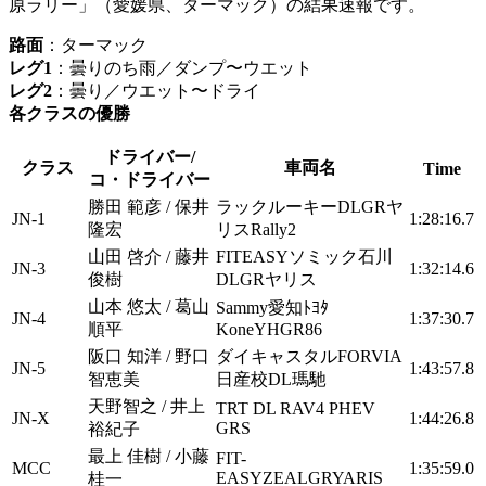
原ラリー」（愛媛県、ターマック）の結果速報です。
路面
：ターマック
レグ1
：曇りのち雨／ダンプ〜ウエット
レグ2
：曇り／ウエット〜ドライ
各クラスの優勝
ドライバー/
クラス
車両名
Time
コ・ドライバー
勝田 範彦 / 保井
ラックルーキーDLGRヤ
JN-1
1:28:16.7
隆宏
リスRally2
山田 啓介 / 藤井
FITEASYソミック石川
JN-3
1:32:14.6
俊樹
DLGRヤリス
山本 悠太 / 葛山
Sammy愛知ﾄﾖﾀ
JN-4
1:37:30.7
順平
KoneYHGR86
阪口 知洋 / 野口
ダイキャスタルFORVIA
JN-5
1:43:57.8
智恵美
日産校DL瑪馳
天野智之 / 井上
TRT DL RAV4 PHEV
JN-X
1:44:26.8
GRS
裕紀子
最上 佳樹 / 小藤
FIT-
MCC
1:35:59.0
EASYZEALGRYARIS
桂一