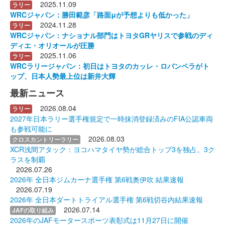
2025.11.09
ラリー
WRCジャパン：勝田範彦「路面μが予想よりも低かった」
2024.11.28
ラリー
WRCジャパン：ナショナル部門はトヨタGRヤリスで参戦のディ
ディエ・オリオールが圧勝
2025.11.06
ラリー
WRCラリージャパン：初日はトヨタのカッレ・ロバンペラがト
ップ、日本人勢最上位は新井大輝
最新ニュース
2026.08.04
ラリー
2027年日本ラリー選手権規定で一時抹消登録済みのFIA公認車両
も参戦可能に
2026.08.03
クロスカントリーラリー
XCR浅間アタック：ヨコハマタイヤ勢が総合トップ3を独占。3ク
ラスを制覇
2026.07.26
2026年 全日本ジムカーナ選手権 第6戦奥伊吹 結果速報
2026.07.19
2026年 全日本ダートトライアル選手権 第6戦切谷内結果速報
2026.07.14
JAFの取り組み
2026年のJAFモータースポーツ表彰式は11月27日に開催