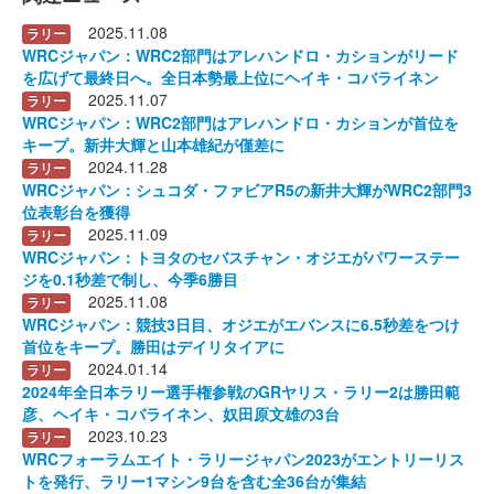
2025.11.08
ラリー
WRCジャパン：WRC2部門はアレハンドロ・カションがリード
を広げて最終日へ。全日本勢最上位にヘイキ・コバライネン
2025.11.07
ラリー
WRCジャパン：WRC2部門はアレハンドロ・カションが首位を
キープ。新井大輝と山本雄紀が僅差に
2024.11.28
ラリー
WRCジャパン：シュコダ・ファビアR5の新井大輝がWRC2部門3
位表彰台を獲得
2025.11.09
ラリー
WRCジャパン：トヨタのセバスチャン・オジエがパワーステー
ジを0.1秒差で制し、今季6勝目
2025.11.08
ラリー
WRCジャパン：競技3日目、オジエがエバンスに6.5秒差をつけ
首位をキープ。勝田はデイリタイアに
2024.01.14
ラリー
2024年全日本ラリー選手権参戦のGRヤリス・ラリー2は勝田範
彦、ヘイキ・コバライネン、奴田原文雄の3台
2023.10.23
ラリー
WRCフォーラムエイト・ラリージャパン2023がエントリーリス
トを発行、ラリー1マシン9台を含む全36台が集結