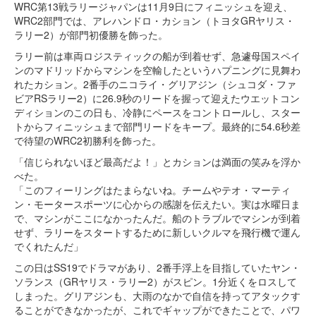
WRC第13戦ラリージャパンは11月9日にフィニッシュを迎え、
WRC2部門では、アレハンドロ・カション（トヨタGRヤリス・
ラリー2）が部門初優勝を飾った。
ラリー前は車両ロジスティックの船が到着せず、急遽母国スペイ
ンのマドリッドからマシンを空輸したというハプニングに見舞わ
れたカション。2番手のニコライ・グリアジン（シュコダ・ファ
ビアRSラリー2）に26.9秒のリードを握って迎えたウエットコン
ディションのこの日も、冷静にペースをコントロールし、スター
トからフィニッシュまで部門リードをキープ。最終的に54.6秒差
で待望のWRC2初勝利を飾った。
「信じられないほど最高だよ！」とカションは満面の笑みを浮か
べた。
「このフィーリングはたまらないね。チームやテオ・マーティ
ン・モータースポーツに心からの感謝を伝えたい。実は水曜日ま
で、マシンがここになかったんだ。船のトラブルでマシンが到着
せず、ラリーをスタートするために新しいクルマを飛行機で運ん
でくれたんだ」
この日はSS19でドラマがあり、2番手浮上を目指していたヤン・
ソランス（GRヤリス・ラリー2）がスピン。1分近くをロスして
しまった。グリアジンも、大雨のなかで自信を持ってアタックす
ることができなかったが、これでギャップができたことで、パワ