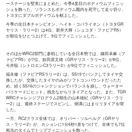
ーステージを堅実にまとめた。今季4度目のポディウムフィニッ
シュを飾った。ソランスもポディウム圏内を死守して走り切り、
トヨタにダブルポディウムを献上した。
今季の全日本チャンピオン、ヘイキ・コバライネン（トヨタGR
ヤリス・ラリー2）は4位、新井大輝（シュコダ・ファビアR5）
が順位をひとつ上げて、5位でフィニッシュした。
そのほかWRC2部門に参戦している全日本勢では、鎌田卓麻（フ
ァビアR5）が7位、奴田原文雄（GRヤリス・ラリー2）が8位、
今井聡（シトロエンC3ラリー2）が9位でフィニッシュした。
福永修（ファビアRSラリー2）は、SS15でパンクしてタイヤ交
換したが、交換したタイヤのみがソフトコンパウンドだったた
め、続くSS16のジャンクションでバランスを崩し、ウォーター
バリケードにヒット。残念ながらリタイアとなった。また、TGR
WRCチャレンジプログラム2期生の山本雄紀（GRヤリス・ラリ
ー2）は、最終ステージでスピンし、側溝にはまりリタイアを喫
した。
一方、RC2クラス全体では、オリバー・ソルベルグ（GRヤリ
ス・ラリー2）が、カションに1分6秒1差をつけて、全体でも7位
相当のタイムでトップフィニッシュを飾った。