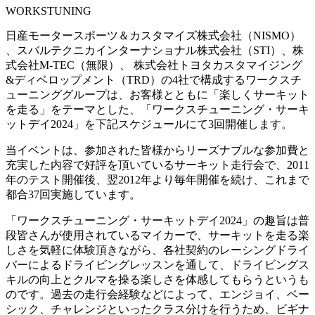
WORKSTUNING
日産モータースポーツ＆カスタマイズ株式会社（NISMO）
、スバルテクニカインターナショナル株式会社（STI）、株
式会社M-TEC（無限）、 株式会社トヨタカスタマイジング
&ディベロップメント（TRD）の4社で構成するワークスチ
ューニンググループは、お客様とともに「楽しくサーキット
を走る」をテーマとした、「ワークスチューニング・サーキ
ットデイ2024」を下記スケジュールにて3回開催します。
当イベントは、参加された皆様からリーズナブルな参加費と
充実した内容で好評を頂いているサーキット走行会で、2011
年のテスト開催後、翌2012年より毎年開催を続け、これまで
都合37回実施しています。
「ワークスチューニング・サーキットデイ2024」の趣旨は普
段皆さんが使用されているマイカーで、サーキットを走る楽
しさを気軽に体験頂きながら、各社契約のレーシングドライ
バーによるドライビングレッスンを通して、ドライビングス
キルの向上とクルマを操る楽しさを体感してもらうというも
のです。過去の走行会経験などによって、エンジョイ、ベー
シック、チャレンジといったクラス分けを行うため、ビギナ