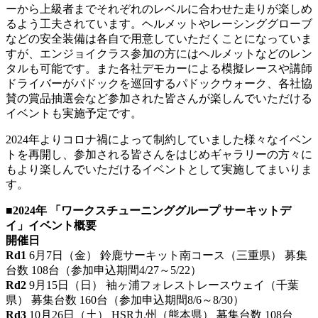
ーから上級者までそれぞれのレベルに合わせた走りが楽しめ
るよう工夫されています。ヘルメットやレーシンググローブ
などの安全装備は各自で用意していただくことになっていま
すが、エンジョイクラス参加の方にはヘルメットなどのレン
タルも可能です。また各社デモカーによる模擬レースや講師
ドライバーがパドックを巡回するパドックウォーク、各社協
賛の賞品抽選会など参加された皆さんが楽しんでいただける
イベントも実施予定です。
2024年よりコロナ禍によって制約していました様々なイベン
トを再開し、参加される皆さんをはじめギャラリーの方々に
もより楽しんでいただけるイベントとして実施してまいりま
す。
■2024年 「ワークスチューニンググループ サーキットデ
イ」イベント概要
開催日
Rd1
6月7日（金） 鈴鹿サーキット南コース（三重県） 募集
台数 108台（参加申込期間4/27～5/22）
Rd2
9月15日（日） 袖ヶ浦フォレストレースウェイ（千葉
県） 募集台数 160台（参加申込期間8/6～8/30）
Rd3
10月26日（土） HSR九州（熊本県） 募集台数 108台