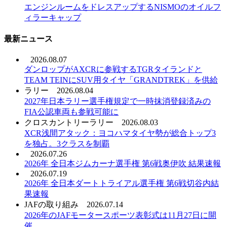
エンジンルームをドレスアップするNISMOのオイルフ
ィラーキャップ
最新ニュース
2026.08.07
ダンロップがAXCRに参戦するTGRタイランドと
TEAM TEINにSUV用タイヤ「GRANDTREK」を供給
ラリー
2026.08.04
2027年日本ラリー選手権規定で一時抹消登録済みの
FIA公認車両も参戦可能に
クロスカントリーラリー
2026.08.03
XCR浅間アタック：ヨコハマタイヤ勢が総合トップ3
を独占。3クラスを制覇
2026.07.26
2026年 全日本ジムカーナ選手権 第6戦奥伊吹 結果速報
2026.07.19
2026年 全日本ダートトライアル選手権 第6戦切谷内結
果速報
JAFの取り組み
2026.07.14
2026年のJAFモータースポーツ表彰式は11月27日に開
催