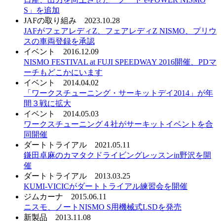
S」を追加
JAFの取り組み
2023.10.28
JAFがフェアレディZ、フェアレディZ NISMO、プリウ
スの車両登録を承認
イベント
2016.12.09
NISMO FESTIVAL at FUJI SPEEDWAY 2016開催、PDマ
ーチもどこかにいます
イベント
2014.04.02
「ワークスチューニング・サーキットデイ2014」が年
間３戦に拡大
イベント
2014.05.03
ワークスチューニング４社がサーキットイベントを合
同開催
ダートトライアル
2021.05.11
鎌田卓麻のカマタクドライビングレッスンin野沢を開
催
ダートトライアル
2013.03.25
KUMI-VICICがダートトライアル練習会を開催
ジムカーナ
2015.06.11
ニスモ、ノートNISMO S用機械式LSDを発売
新製品
2013.11.08