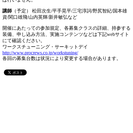
講師
（予定） 松田次生/平手晃平/三宅淳詞/野尻智紀/国本雄
資/関口雄飛/山内英輝/新井敏弘など
開催にあたっての参加規定、各募集クラスの詳細、持参する
装備、申し込み方法、実施コンテンツなどは下記webサイト
にて確認ください。
ワークスチューニング・サーキットデイ
http://www.procrews.co.jp/workstuning/
各回の募集台数は状況により変更する場合があります。