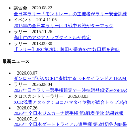
講習会
2020.08.22
全日本ラリー「モントレー」の主催者がラリー安全訓練
イベント
2014.11.05
2015年の全日本ラリーは９戦中６戦がターマック
ラリー
2015.11.26
高山仁のアジアカップタイトルが確定
ラリー
2013.09.30
【ラリー】JRC第7戦：勝田が最終SSで奴田原を逆転
最新ニュース
2026.08.07
ダンロップがAXCRに参戦するTGRタイランドとTEAM T
ラリー
2026.08.04
2027年日本ラリー選手権規定で一時抹消登録済みのFI
クロスカントリーラリー
2026.08.03
XCR浅間アタック：ヨコハマタイヤ勢が総合トップ3を
2026.07.26
2026年 全日本ジムカーナ選手権 第6戦奥伊吹 結果速報
2026.07.19
2026年 全日本ダートトライアル選手権 第6戦切谷内結