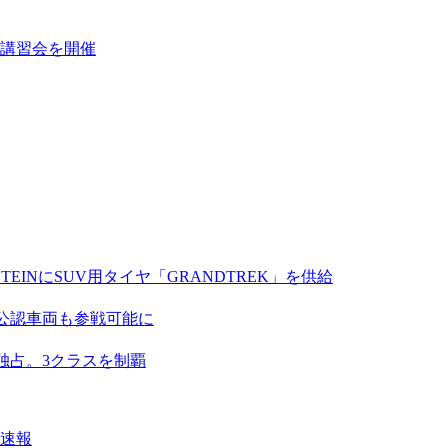
講習会を開催
EINにSUV用タイヤ「GRANDTREK」を供給
A公認車両も参戦可能に
独占。3クラスを制覇
果速報