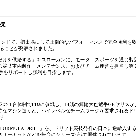
決定
エビスラウンドで、初出場にして圧倒的なパフォーマンスで完全勝利を
に出場することが発表されました。
だけを供給する」をスローガンに、モータ―スポーツを通じ製品
ペラ選手の競技車両製作・メンテナンス、およびチーム運営を担当
選手をサポートし勝利を目指します。
GRスープラの４台体制でFDJに参戦し、14歳の箕輪大也選手GR
璧なマシン造りと、ハイレベルなチームワークが要求されるド
ます。
生した「FORMULA DRIFT」を、ドリフト競技発祥の日本に逆輸
スサーキットなどを舞台にシリーズ6戦で開催されています。