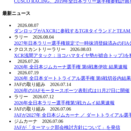
CUSCO RACING、2019年全日本ラリー選手権参戦計
最新ニュース
2026.08.07
ダンロップがAXCRに参戦するTGRタイランドとTEAM T
ラリー
2026.08.04
2027年日本ラリー選手権規定で一時抹消登録済みのFI
クロスカントリーラリー
2026.08.03
XCR浅間アタック：ヨコハマタイヤ勢が総合トップ3を
2026.07.26
2026年 全日本ジムカーナ選手権 第6戦奥伊吹 結果速報
2026.07.19
2026年 全日本ダートトライアル選手権 第6戦切谷内結
JAFの取り組み
2026.07.14
2026年のJAFモータースポーツ表彰式は11月27日に開催
ラリー
2026.07.12
2026年全日本ラリー選手権第5戦カムイ結果速報
JAFの取り組み
2026.07.06
JAFが2027年 全日本ジムカーナ ／ ダートトライア
ジムカーナ
2026.07.06
JAFが「ターマック部会検討方針について」を発信