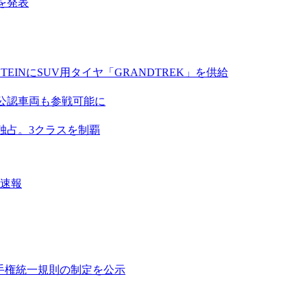
画を発表
EINにSUV用タイヤ「GRANDTREK」を供給
A公認車両も参戦可能に
独占。3クラスを制覇
果速報
ル選手権統一規則の制定を公示