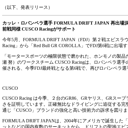
（以下、発表リリース）
カッレ・ロバンペラ選手 FORMULA DRIFT JAPAN 再出場
前戦同様 CUSCO Racingがサポート
今年5月、FORMULA DRIFT JAPAN（FDJ）第２戦
Racing」から「Red Bull GR COROLLA」でFDJ第6戦
「モータースポーツの極限状態で磨かれた、ホンモノの製品
瀬 努）のワークスチーム CUSCO Racingは、ロバン
催される、今季FDJ最終戦となる第6戦で、再びロバンペラ
CUSCO
CUSCO Racing は今季、２台のGR86、GRヤリス、
さを証明しています。正確無比なドライビングに追従する完
通じ「CUSCO」ブランドの強化と高い技術力の訴求を図り
FORMULA DRIFT JAPANは、2004年にアメリカで誕
ットなどの国内有数のサーキットから、ドリフトの聖地エビ