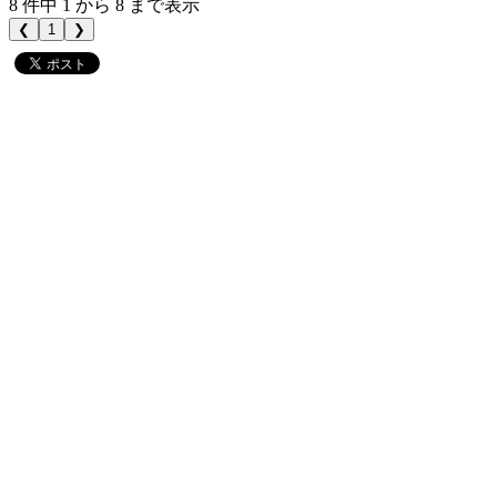
8 件中 1 から 8 まで表示
❮
1
❯