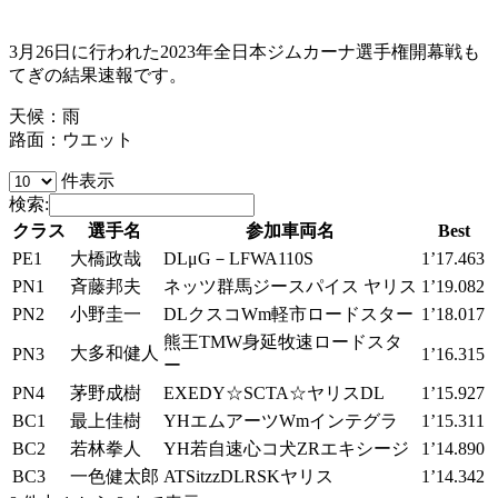
3月26日に行われた2023年全日本ジムカーナ選手権開幕戦も
てぎの結果速報です。
天候：雨
路面：ウエット
件表示
検索:
クラス
選手名
参加車両名
Best
PE1
大橋政哉
DLμG－LFWA110S
1’17.463
PN1
斉藤邦夫
ネッツ群馬ジースパイス ヤリス
1’19.082
PN2
小野圭一
DLクスコWm軽市ロードスター
1’18.017
熊王TMW身延牧速ロードスタ
大多和健人
PN3
1’16.315
ー
PN4
茅野成樹
EXEDY☆SCTA☆ヤリスDL
1’15.927
BC1
最上佳樹
YHエムアーツWmインテグラ
1’15.311
BC2
若林拳人
YH若自速心コ犬ZRエキシージ
1’14.890
BC3
一色健太郎
ATSitzzDLRSKヤリス
1’14.342