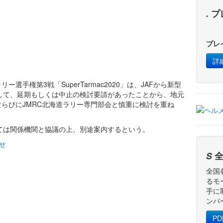
.
プ
プレ
詳
リー選手権第3戦「SuperTarmac2020」は、JAFから新型
して、延期もしくは中止の検討要請があったことから、地元
ならびにJMRC北海道ラリー専門部会と慎重に検討を重ね
ては関係機関と協議の上、別途案内するという。
らせ
S
全
全国
るモ
手に
ンバ
P