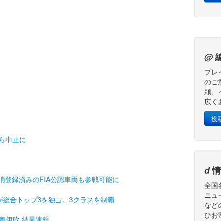
@
プレ
のご
頼、
広く
投
から中止に
d
情
消登録済みのFIA公認車両も参戦可能に
全国
ニュ
が総合トップ3を独占。3クラスを制覇
など
ひお
戦奥伊吹 結果速報