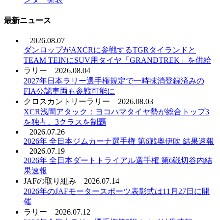
最新ニュース
2026.08.07
ダンロップがAXCRに参戦するTGRタイランドと
TEAM TEINにSUV用タイヤ「GRANDTREK」を供給
ラリー
2026.08.04
2027年日本ラリー選手権規定で一時抹消登録済みの
FIA公認車両も参戦可能に
クロスカントリーラリー
2026.08.03
XCR浅間アタック：ヨコハマタイヤ勢が総合トップ3
を独占。3クラスを制覇
2026.07.26
2026年 全日本ジムカーナ選手権 第6戦奥伊吹 結果速報
2026.07.19
2026年 全日本ダートトライアル選手権 第6戦切谷内結
果速報
JAFの取り組み
2026.07.14
2026年のJAFモータースポーツ表彰式は11月27日に開
催
ラリー
2026.07.12