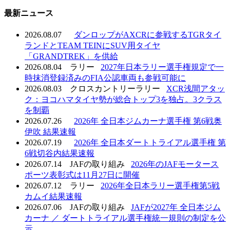
最新ニュース
2026.08.07
ダンロップがAXCRに参戦するTGRタイ
ランドとTEAM TEINにSUV用タイヤ
「GRANDTREK」を供給
2026.08.04
ラリー
2027年日本ラリー選手権規定で一
時抹消登録済みのFIA公認車両も参戦可能に
2026.08.03
クロスカントリーラリー
XCR浅間アタッ
ク：ヨコハマタイヤ勢が総合トップ3を独占。3クラス
を制覇
2026.07.26
2026年 全日本ジムカーナ選手権 第6戦奥
伊吹 結果速報
2026.07.19
2026年 全日本ダートトライアル選手権 第
6戦切谷内結果速報
2026.07.14
JAFの取り組み
2026年のJAFモータース
ポーツ表彰式は11月27日に開催
2026.07.12
ラリー
2026年全日本ラリー選手権第5戦
カムイ結果速報
2026.07.06
JAFの取り組み
JAFが2027年 全日本ジム
カーナ ／ ダートトライアル選手権統一規則の制定を公
示