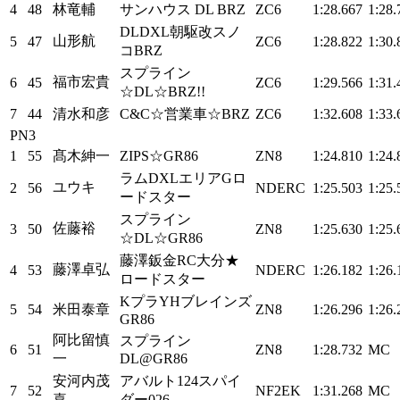
4
48
林竜輔
サンハウス DL BRZ
ZC6
1:28.667
1:28.
DLDXL朝駆改スノ
山形航
5
47
ZC6
1:28.822
1:30.
コBRZ
スプライン
福市宏貴
6
45
ZC6
1:29.566
1:31.
☆DL☆BRZ!!
7
44
清水和彦
C&C☆営業車☆BRZ
ZC6
1:32.608
1:33.
PN3
1
55
髙木紳一
ZIPS☆GR86
ZN8
1:24.810
1:24.
ラムDXLエリアGロ
ユウキ
2
56
NDERC
1:25.503
1:25.
ードスター
スプライン
佐藤裕
3
50
ZN8
1:25.630
1:25.
☆DL☆GR86
藤澤鈑金RC大分★
藤澤卓弘
4
53
NDERC
1:26.182
1:26.
ロードスター
KプラYHブレインズ
5
54
米田泰章
ZN8
1:26.296
1:26.
GR86
阿比留慎
スプライン
6
51
ZN8
1:28.732
MC
一
DL@GR86
安河内茂
アバルト124スパイ
7
52
NF2EK
1:31.268
MC
喜
ダー026