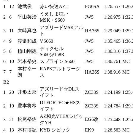
1
12
池武俊
赤い快速AZ-1
PG6SA
1:26.557
1:26.
うえしまCL・
平山英治
2
6
JW5
1:26.975
1:32.
MSK・S660
アズリードMSKアル
大崎真也
3
11
HA36S
1:29.049
1:29.
ト
4
9
渡邉和成
VS660
JW5
1:35.465
1:36.
ディクセル
5
8
植山剛徳
JW5
1:36.316
1:37.
S660@158R
6
10
岩本裕史
スプライン S660
JW5
1:36.761
MC
本村幸一
RAPSアルトワーク
7
7
HA36S
1:38.916
MC
朗
ス
B2
アズリード☆DLス
井形太郎
1
20
ZC33S
1:24.199
1:25.
イフト
DLFORTEC★HSス
豊本将希
2
19
ZC33S
1:24.784
1:29.
イフト
AZ和光VTEXシビッ
松尾裕佐
EG6改
3
21
1:25.448
1:25.
クYH
4
13
本村博記
KYB シビック
EK9
1:26.563
MC