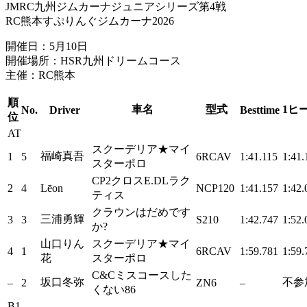
JMRC九州ジムカーナジュニアシリーズ第4戦
RC熊本すぷりんぐジムカーナ2026
開催日：5月10日
開催場所：HSR九州ドリームコース
主催：RC熊本
順
車名
型式
1ヒ
No.
Driver
Besttime
位
AT
スクーデリア★マイ
福崎真吾
1
5
6RCAV
1:41.115
1:41.
スターポロ
CP2クロスE.DLラク
2
4
Lēon
NCP120
1:41.157
1:42.
ティス
クラウンはだめです
三浦勇輝
3
3
S210
1:42.747
1:52.
か?
山口りん
スクーデリア★マイ
4
1
6RCAV
1:59.781
1:59.
花
スターポロ
C&Cミスコースした
坂口冬弥
不参
–
2
ZN6
–
くない86
B1