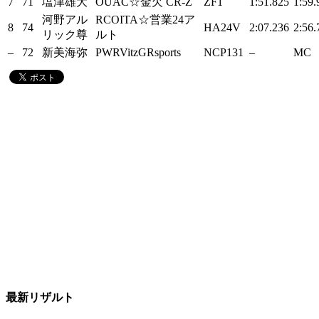
7
71
塩津雄大
OUAC☆金欠 CR-Z
ZF1
1:51.825
1:59.
河野アル
RCOITA☆営業24ア
8
74
HA24V
2:07.236
2:56.
リック尊
ルト
–
72
新美海弥
PWRVitzGRsports
NCP131
–
MC
最新リザルト