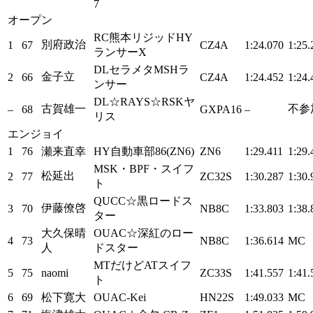
7
オープン
RC熊本リジッドHY
別府政治
1
67
CZ4A
1:24.070
1:25.
ランサーX
DLセラメタMSHラ
金子立
2
66
CZ4A
1:24.452
1:24.
ンサー
DL☆RAYS☆RSKヤ
古賀雄一
不参
–
68
GXPA16
–
リス
エンジョイ
1
76
瀬来直幸
HY自動車部86(ZN6)
ZN6
1:29.411
1:29.
MSK・BPF・スイフ
松延出
2
77
ZC32S
1:30.287
1:30.
ト
QUCC☆黒ロードス
伊藤僚啓
3
70
NB8C
1:33.803
1:38.
ター
大久保晴
OUAC☆深紅のロー
4
73
NB8C
1:36.614
MC
人
ドスター
MTだけどATスイフ
5
75
naomi
ZC33S
1:41.557
1:41.
ト
6
69
松下寛大
OUAC-Kei
HN22S
1:49.033
MC