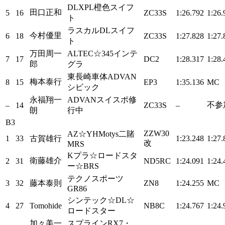
DLXPL橙色スイフ
田口正和
5
16
ZC33S
1:26.792
1:26.
ト
ラスカルDLスイフ
今村優里
6
18
ZC33S
1:27.828
1:27.
ト
万田周一
ALTEC☆345インテ
7
17
DC2
1:28.317
1:28.
郎
グラ
東長崎車体ADVAN
梅本泰行
8
15
EP3
1:35.136
MC
シビック
永福翔一
ADVANスイスポ修
不参
–
14
ZC33S
–
朗
行中
B3
ZZW30
AZ☆YHMotys二賭
1
33
古賀雄行
1:23.248
1:27.
改
MRS
Kプラ☆ロードスタ
衛藤雄介
2
31
ND5RC
1:24.091
1:24.
ー☆BRS
テクノスポーツ
3
32
藤本泰則
ZN8
1:24.255
MC
GR86
シンテック☆DL☆
4
27
Tomohide
NB8C
1:24.767
1:24.
ロードスター
加々美一
スプラインRX7・