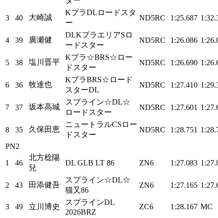
ター
KプラDLロードスタ
大崎誠
3
40
ND5RC
1:25.687
1:32.
ー
DLKプラエリアSロ
廣瀬健
4
39
ND5RC
1:26.086
1:26.
ードスター
Kプラ☆BRS☆ロー
塩川晋平
5
38
ND5RC
1:26.690
1:26.
ドスター
KプラBRS☆ロード
牧達也
6
36
ND5RC
1:27.410
1:29.
スターDL
スプライン☆DL☆
坂本高城
7
37
ND5RC
1:27.601
1:27.
ロードスター
ニュートラルCSロー
久保田恵
8
35
ND5RC
1:28.751
1:28.
ドスター
PN2
北方稔陽
1
46
DL GLB LT 86
ZN6
1:27.083
1:27.
兒
スプライン☆DL☆
田添健吾
2
43
ZN6
1:27.165
1:27.
猫又86
スプラインDL
3
49
立川博史
ZC6
1:28.167
MC
2026BRZ