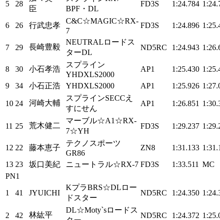
5
28
FD3S
1:24.784
1:24.
臣
BPF・DL
C&C☆MAGIC☆RX-
6
26
行武忠孝
FD3S
1:24.896
1:25.
7
NEUTRALロードス
長崎豊毅
7
29
ND5RC
1:24.943
1:26.
ターDL
スプライン
8
30
小石孝浩
AP1
1:25.430
1:25.
YHDXLS2000
9
34
小石正浩
YHDXLS2000
AP1
1:25.926
1:27.
スプラインSECCえ
河崎大輔
10
24
AP1
1:26.851
1:30.
すにせん
マーブル☆A1☆RX-
荒木健二
11
25
FD3S
1:29.237
1:29.
7☆YH
テクノスポーツ
12
22
藤本恵子
ZN8
1:31.133
1:31.
GR86
13
23
坂口美紀
ニュートラル☆RX-7
FD3S
1:33.511
MC
PN1
KプラBRS☆DLロー
1
41
JYUICHI
ND5RC
1:24.350
1:24.
ドスター
DL☆Moty`sロードス
林紘平
2
42
ND5RC
1:24.372
1:25.