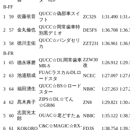
B-FF
QUCC☆偽部車スイ
佐藤依音
1
59
ZC32S
1:31.490
1:31.
フト
QUCC☆岡常歯車特
金丸倫也
2
57
DE5FS
1:36.708
1:36.
別黒デミオ
QUCC☆パンダセリ
徳川圭佑
3
58
ZZT231
1:36.961
1:36.
カ
B-FR
ZZW30
QUCC☆DL岡常歯車
1
65
德永琢磨
1:26.912
1:29.
改
MR-S
FUACラスカルDLロ
池邉順成
2
63
NCEC
1:27.097
1:27.
ードスタ
QUCC☆BS☆ロード
福田湧生
3
64
NB8C
1:27.263
1:27.
スター
ZIPS☆DL☆てん
髙木典子
4
62
ZN8
1:29.821
1:30.
☆GR86
志賀光太
OUAC☆老どすたぁ
5
60
NB8C
1:35.122
1:38.
郎
C&C☆MAGIC☆RX-
6
61
KOKORO
FD3S
1:38.754
1:39.