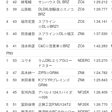
2
42
林竜輔
サンハウス DL BRZ
ZC6
1:29.212
3
39
山形航
DLDXL朝駆改☆スノコ
ZC6
1:29.777
BRZ
4
43
福市宏貴
スプライン
ZC6
1:34.141
☆DL☆BRZ!!
5
40
田添健吾
スプライン☆DL☆猫又
ZN6
1:37.530
86
6
41
清水和彦
C&C☆営業車☆BRZ
ZC6
1:42.283
PN3
1
53
ユウキ
ラムDXLエリアGロー
NDERC
1:23.270
ドスター
2
47
高木紳一
ZIPS☆GR86
ZN8
1:24.782
3
50
米田泰章
KプラYHブレインズ
ZN8
1:25.843
GR86
4
45
安河内茂
アバルト124スパイダ
NF2EK
1:26.409
ー026
5
51
冨田保博
正興工芸P.MU124T2
NF2EK
1:26.770
6
52
藤澤卓弘
藤澤鈑金RC大分☆ロー
NDERC
1:27.192