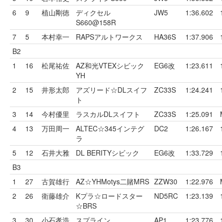
6
9
植山剛徳
ディクセル
JW5
1:36.602
S660@158R
7
5
本村幸一
RAPSアルトワークス
HA36S
1:37.906
B2
1
16
松尾祐佐
AZ和光VTEXシビック
EG6改
1:23.611
YH
2
15
井形太郎
アズリード☆DLスイフ
ZC33S
1:24.241
ト
3
14
今村優里
ラスカルDLスイフト
ZC33S
1:25.091
4
13
万田周一
ALTEC☆345インテグ
DC2
1:26.167
ラ
5
12
石井大雅
DL BERITYシビック
EG6改
1:33.729
B3
1
27
古賀雄行
AZ☆YHMotys二賭MRS
ZZW30
1:22.976
2
26
衛藤雄介
Kプラ☆ロードスター
ND5RC
1:23.139
☆BRS
3
30
小石孝浩
スプライン
AP1
1:23.776