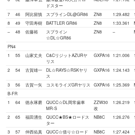
ドスター
7
46
阿比留慎
スプラインDL@GR86
ZN8
1:29.482
8
49
守田寿樹
BATTLER GR86
ZN8
1:33.361
–
48
佐藤裕
スプライン
ZN8
–
☆DL☆GR86
PN4
1
55
山家丈夫
C&CリジットAZURヤ
GXPA16
1:21.006
リス
2
54
古賀雄一
DL☆RAYS☆RSKヤリ
GXPA16
1:24.143
ス
3
56
古賀一矢
コスモライズGRヤリス
GXPA16
1:25.369
B-FR
1
64
徳永琢磨
QUCC☆DL岡常歯車
ZZW30
1:26.219
MR-S
改
2
65
福田湧生
QUCC★BS★ロードス
NB8C
1:26.276
ター
3
57
仲西佑真
QUCC☆借り☆ロード
NB8C
1:27.424