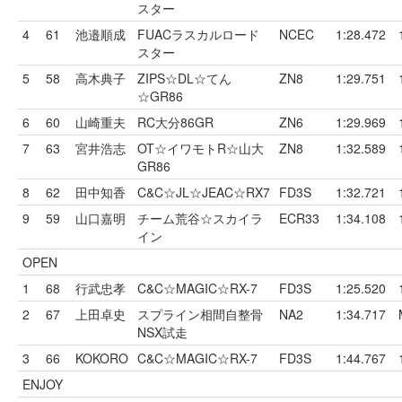
スター
4
61
池邉順成
FUACラスカルロード
NCEC
1:28.472
スター
5
58
高木典子
ZIPS☆DL☆てん
ZN8
1:29.751
☆GR86
6
60
山崎重夫
RC大分86GR
ZN6
1:29.969
7
63
宮井浩志
OT☆イワモトR☆山大
ZN8
1:32.589
GR86
8
62
田中知香
C&C☆JL☆JEAC☆RX7
FD3S
1:32.721
9
59
山口嘉明
チーム荒谷☆スカイラ
ECR33
1:34.108
イン
OPEN
1
68
行武忠孝
C&C☆MAGIC☆RX-7
FD3S
1:25.520
2
67
上田卓史
スプライン相間自整骨
NA2
1:34.717
NSX試走
3
66
KOKORO
C&C☆MAGIC☆RX-7
FD3S
1:44.767
ENJOY