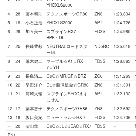
YHDXLS2000
4
28
藤本泰則
テクノスポーツGR86
ZN8
1:23.834
5
19
小石正浩
YHDXLS2000
AP1
1:24.726
6
29
加々美一
スプラインRX7・
FD3S
1:24.980
BPF・DL
7
25
⾧崎豊毅
NEUTRALロードスタ
ND5RC
1:25.018
ーDL
8
24
荒木健二
マーブル☆A1☆RX-
FD3S
1:28.863
7☆YH
9
23
⾧島清二
C&C☆MR.GF☆BRZ
ZC6
1:31.269
10
22
早田洋介
DL☆藤澤鈑金☆GR86
ZN8
1:31.391
11
21
河崎大輔
スプラインSECCえす
AP1
1:32.132
にせん
12
17
藤本恵子
テクノスポーツGR86
ZN8
1:32.692
13
18
坂口美紀
ニュートラル☆RX-7
FD3S
1:34.736
–
20
柴山隼
C&C☆JL☆JEAC☆RX7
FD3S
–
PN1