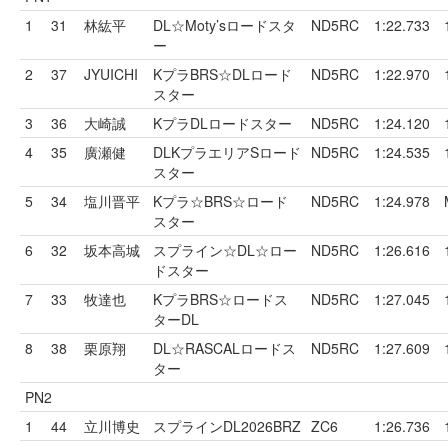
1
31
林紘平
DL☆Moty’sロードスタ
ND5RC
1:22.733
ー
2
37
JYUICHI
KプラBRS☆DLロード
ND5RC
1:22.970
スター
3
36
大崎誠
KプラDLロードスター
ND5RC
1:24.120
4
35
廣瀬健
DLKプラエリアSロード
ND5RC
1:24.535
スター
5
34
塩川晋平
Kプラ☆BRS☆ロード
ND5RC
1:24.978
スター
6
32
坂本高城
スプライン☆DL☆ロー
ND5RC
1:26.616
ドスター
7
33
牧達也
KプラBRS☆ロードス
ND5RC
1:27.045
ターDL
8
38
栗原翔
DL☆RASCALロードス
ND5RC
1:27.609
ター
PN2
1
44
立川博史
スプラインDL2026BRZ
ZC6
1:26.736