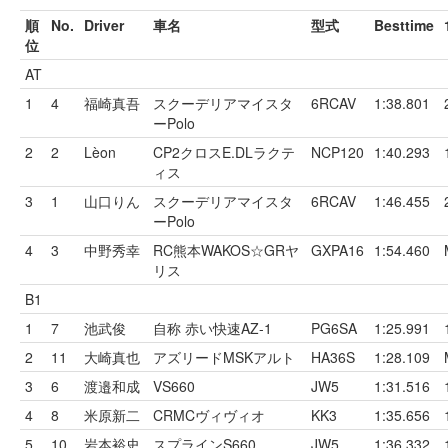
順
No.
Driver
車名
型式
Besttime
位
AT
1
4
福崎真吾
スクーデリアマイスタ
6RCAV
1:38.801
ーPolo
2
2
Lèon
CP2クロスE.DLラクテ
NCP120
1:40.293
ィス
3
1
山口りん
スクーデリアマイスタ
6RCAV
1:46.455
ーPolo
4
3
中野秀幸
RC熊本WAKOS☆GRヤ
GXPA16
1:54.460
リス
B1
1
7
池武俊
自称 赤い快速AZ-1
PG6SA
1:25.991
2
11
大崎真也
アズリードMSKアルト
HA36S
1:28.109
3
6
渡邉和成
VS660
JW5
1:31.516
4
8
米原新二
CRMCヴィヴィオ
KK3
1:35.656
5
10
岩本裕史
スプラインS660
JW5
1:36.332