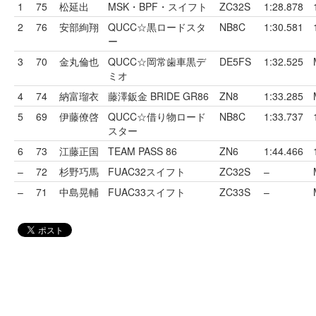
1
75
松延出
MSK・BPF・スイフト
ZC32S
1:28.878
2
76
安部絢翔
QUCC☆黒ロードスタ
NB8C
1:30.581
ー
3
70
金丸倫也
QUCC☆岡常歯車黒デ
DE5FS
1:32.525
ミオ
4
74
納富瑠衣
藤澤鈑金 BRIDE GR86
ZN8
1:33.285
5
69
伊藤僚啓
QUCC☆借り物ロード
NB8C
1:33.737
スター
6
73
江藤正国
TEAM PASS 86
ZN6
1:44.466
–
72
杉野巧馬
FUAC32スイフト
ZC32S
–
–
71
中島晃輔
FUAC33スイフト
ZC33S
–