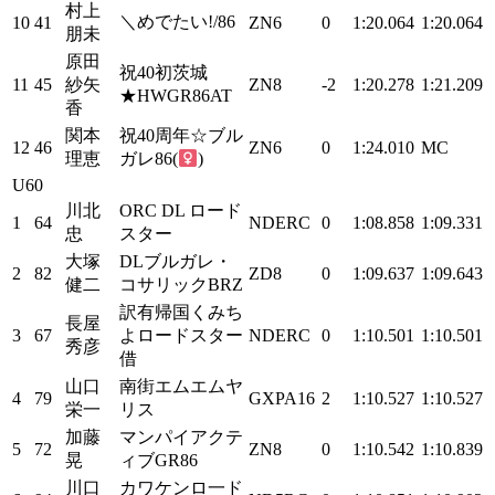
村上
＼めでたい!/86
10
41
ZN6
0
1:20.064
1:20.064
朋未
原田
祝40初茨城
11
45
紗矢
ZN8
-2
1:20.278
1:21.209
★HWGR86AT
香
関本
祝40周年☆ブル
12
46
ZN6
0
1:24.010
MC
理恵
ガレ86(
)
U60
川北
ORC DL ロード
1
64
NDERC
0
1:08.858
1:09.331
忠
スター
大塚
DLブルガレ・
2
82
ZD8
0
1:09.637
1:09.643
健二
コサリックBRZ
訳有帰国くみち
長屋
3
67
よロードスター
NDERC
0
1:10.501
1:10.501
秀彦
借
山口
南街エムエムヤ
4
79
GXPA16
2
1:10.527
1:10.527
栄一
リス
加藤
マンパイアクテ
5
72
ZN8
0
1:10.542
1:10.839
晃
ィブGR86
川口
カワケンロ一ド