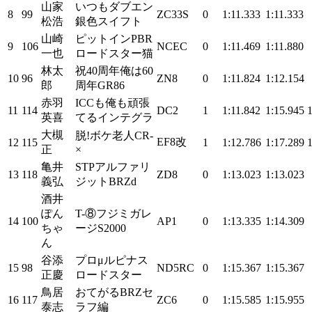
山家
いつもダブエン
8
99
ZC33S
0
1:11.333
1:11.333
松浩
銀色スイフト
山崎
ピットインPBR
9
106
NCEC
0
1:11.469
1:11.880
一也
ロードスター猫
林太
祝40周年俺は60
10
96
ZN8
0
1:11.824
1:12.154
郎
周年GR86
赤羽
ICCも俺も頑張
11
114
DC2
1
1:11.842
1:15.945
英喜
てるインテグラ
大槻
脱!ボケ老人CR-
EF8改
12
115
1
1:12.786
1:17.289
正
×
亀井
STPアルファリ
13
118
ZD8
0
1:13.023
1:13.023
義弘
ジットBRZd
酒井
ぽん
T-⑧フジミガレ
14
100
AP1
0
1:13.335
1:14.309
ちゃ
ージS2000
ん
谷添
プロμルピナス
15
98
ND5RC
0
1:15.367
1:15.367
正慶
ロードスター
鳥居
おてがるBRZセ
16
117
ZC6
0
1:15.585
1:15.955
泰志
ラフ編