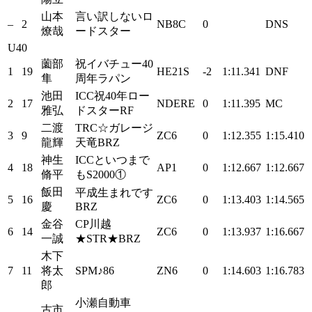
山本
言い訳しないロ
–
2
NB8C
0
DNS
燎哉
ードスター
U40
薗部
祝イバチュー40
1
19
HE21S
-2
1:11.341
DNF
隼
周年ラパン
池田
ICC祝40年ロー
2
17
NDERE
0
1:11.395
MC
雅弘
ドスターRF
二渡
TRC☆ガレージ
3
9
ZC6
0
1:12.355
1:15.410
龍輝
天竜BRZ
神生
ICCといつまで
4
18
AP1
0
1:12.667
1:12.667
脩平
もS2000①
飯田
平成生まれです
5
16
ZC6
0
1:13.403
1:14.565
慶
BRZ
金谷
CP川越
6
14
ZC6
0
1:13.937
1:16.667
一誠
★STR★BRZ
木下
7
11
将太
SPM♪86
ZN6
0
1:14.603
1:16.783
郎
小瀬自動車
古市