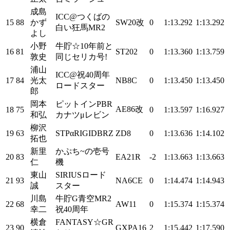
成島
ICC@つくばの
15
88
かず
SW20改
0
1:13.292
1:13.292
白い狂馬MR2
よし
小野
牛貯☆10年前と
16
81
ST202
0
1:13.360
1:13.759
敦史
同じセリカ号!
浦山
ICC@祝40周年
17
84
光太
NB8C
0
1:13.450
1:13.450
ロードスター
郎
岡本
ピットインPBR
AE86改
18
75
0
1:13.597
1:16.927
和弘
カナツμレビン
柳沢
19
63
STPαRIGIDBRZ
ZD8
0
1:13.636
1:14.102
拓也
新里
かぷち~の壱号
20
83
EA21R
-2
1:13.663
1:13.663
仁
機
東山
SIRIUSロード
21
93
NA6CE
0
1:14.474
1:14.943
誠
スター
川島
牛貯G青空MR2
22
68
AW11
0
1:15.374
1:15.374
幸二
祝40周年
横倉
FANTASY☆GR
23
90
GXPA16
2
1:15.442
1:17.590