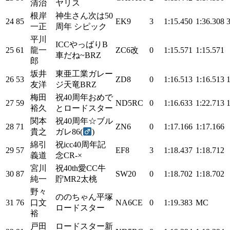
清治
ヤリス
根岸
神生さん次は50
24
85
EK9
3
1:15.450
1:36.308
一正
周年 シピック
平川
ICCやっばりB
25
61
龍一
ZC6改
0
1:15.571
1:15.571
車だね~BRZ
郎
坂井
東亜工業ガレー
26
53
ZD8
0
1:16.513
1:16.513
友洋
ジ天竜BRZ
梅田
祝40周年おめで
27
59
ND5RC
0
1:16.633
1:22.713
裕久
とロードスター
関本
祝40周年☆ブル
28
71
ZN6
0
1:17.166
1:17.166
貴之
ガレ86(
)
綿引
祝icc40周年記
29
57
EF8
3
1:18.437
1:18.712
義道
念CR-×
宮川
祝40th愛CC牛
30
87
SW20
0
1:18.702
1:18.702
純一
貯MR2太桃
野々
ののちゃん平塚
31
76
口文
NA6CE
0
1:19.383
MC
ロードスター
裕
戸田
ロードスター新