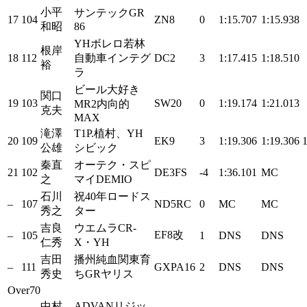
小平
サンテックGR
17
104
ZN8
0
1:15.707
1:15.938
和昭
86
YHボレロ若林
根岸
18
112
自動車インテグ
DC2
3
1:17.415
1:18.510
裕
ラ
ビール大好き
関口
19
103
SW20
0
1:19.174
1:21.013
MR2内向的
克夫
MAX
滝澤
T1P.植村、YH
20
109
EK9
3
1:19.306
1:19.306
公雄
シビック
秦直
オーテク・スピ
21
102
DE3FS
-4
1:36.101
MC
之
マイDEMIO
石川
祝40年ロードス
–
107
ND5RC
0
MC
MC
秀之
ター
吉良
ウエムラCR-
EF8改
–
105
1
DNS
DNS
仁秀
X・YH
吉田
播州純血関東育
–
111
GXPA16
2
DNS
DNS
秀史
ちGRヤリス
Over70
中村
ADVANリジッ