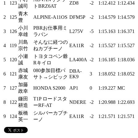
1
123
ZD8
-2
1:12.412
1:12.434
誠司
トBRZ6AT
青木
2
125
ALPINE-A11OS
DFM5P
-2
1:14.579
1:14.579
豊
小川
PBRお仕事用ミ
3
126
L275V
-5
1:15.163
1:16.371
幸雄
ラバン
川島
そんなに経つの
4
119
EA11R
-2
1:15.527
1:15.527
宗竹
ねカプチーノ
小瀬
トヨタコペン爺
5
120
LA400A
-2
1:16.185
1:18.036
誠
Rキイロ
赤城
080参加目標パ
DBA-
6
121
3
1:18.052
1:18.052
EK9
康友
サト→シビック
加藤
7
127
HONDA S2000
AP1
0
1:19.227
MC
政幸
鎌田
T1P ロードスタ
8
122
NDERE
-2
1:20.988
1:22.693
耕造
ーRF-AT
板橋
シルバーカプチ
9
124
EA11R
-2
1:21.571
1:21.571
英一
ーノ