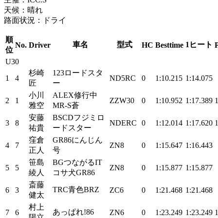
天候：晴れ
路面状況：ドライ
順
車名
型式
1ヒート
No.
Driver
HC
Besttime
位
U30
杉崎
123ロードスタ
1
4
ND5RC
0
1:10.215
1:14.075
匠
ー
小川
ALEX修行中
2
1
ZZW30
0
1:10.952
1:17.389
雅空
MR-S蒼
安藤
BSCDフジミロ
3
8
NDERC
0
1:12.014
1:17.620
祐貴
ードスター
窪倉
GR86にんじん
4
7
ZN8
0
1:15.647
1:16.443
正人
号
笹島
BGつながるIT
5
5
ZN8
0
1:15.877
1:15.877
綾人
コサ犬GR86
斎藤
TRC青色BRZ
6
3
ZC6
0
1:21.468
1:21.468
健太
村上
あっぱれ!86
7
6
ZN6
0
1:23.249
1:23.249
陽立