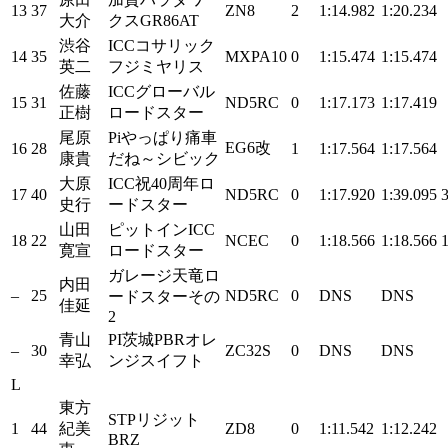
13
37
ZN8
2
1:14.982
1:20.234
大介
クスGR86AT
渋谷
ICCコサリック
14
35
MXPA10
0
1:15.474
1:15.474
英二
フジミヤリス
佐藤
ICCグローバル
15
31
ND5RC
0
1:17.173
1:17.419
正樹
ロードスター
尾原
Piやっぱり痛車
EG6改
16
28
1
1:17.564
1:17.564
康貴
だね～シビック
大原
ICC祝40周年ロ
17
40
ND5RC
0
1:17.920
1:39.095
史行
ードスター
山田
ピットインICC
18
22
NCEC
0
1:18.566
1:18.566
寛宣
ロードスター
ガレージ天竜ロ
内田
–
25
ND5RC
0
DNS
DNS
ードスターその
佳延
2
青山
PI茨城PBRオレ
–
30
ZC32S
0
DNS
DNS
幸弘
ンジスイフト
L
東方
STPリジット
1
44
紀美
ZD8
0
1:11.542
1:12.242
BRZ