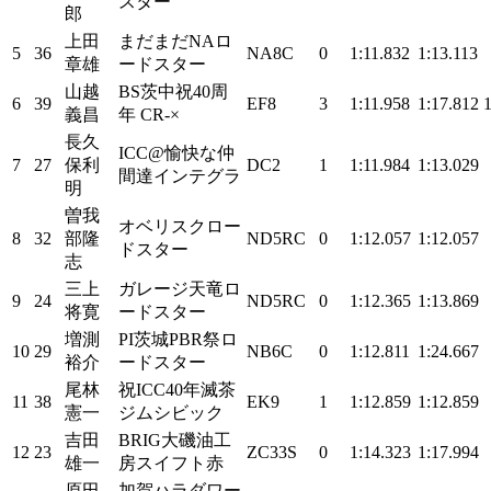
スター
郎
上田
まだまだNAロ
5
36
NA8C
0
1:11.832
1:13.113
章雄
ードスター
山越
BS茨中祝40周
6
39
EF8
3
1:11.958
1:17.812
義昌
年 CR-×
長久
ICC@愉快な仲
7
27
保利
DC2
1
1:11.984
1:13.029
間達インテグラ
明
曽我
オベリスクロー
8
32
部隆
ND5RC
0
1:12.057
1:12.057
ドスター
志
三上
ガレージ天竜ロ
9
24
ND5RC
0
1:12.365
1:13.869
将寛
ードスター
増測
PI茨城PBR祭ロ
10
29
NB6C
0
1:12.811
1:24.667
裕介
ードスター
尾林
祝ICC40年滅茶
11
38
EK9
1
1:12.859
1:12.859
憲一
ジムシビック
吉田
BRIG大磯油工
12
23
ZC33S
0
1:14.323
1:17.994
雄一
房スイフト赤
原田
加賀ハラダワー