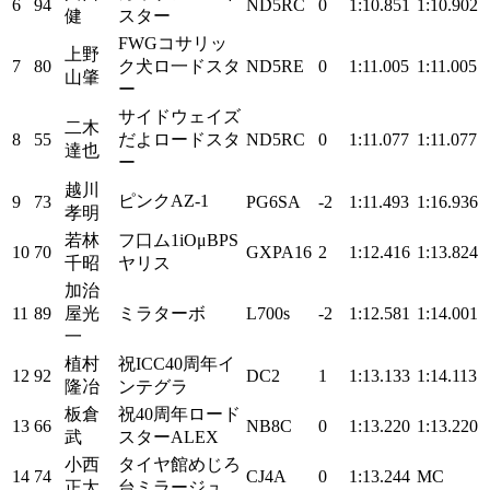
6
94
ND5RC
0
1:10.851
1:10.902
健
スター
FWGコサリッ
上野
7
80
ク犬ロ一ドスタ
ND5RE
0
1:11.005
1:11.005
山肇
ー
サイドウェイズ
二木
8
55
だよロードスタ
ND5RC
0
1:11.077
1:11.077
達也
ー
越川
ピンクAZ-1
9
73
PG6SA
-2
1:11.493
1:16.936
孝明
若林
フ口ム1iOμBPS
10
70
GXPA16
2
1:12.416
1:13.824
千昭
ヤリス
加治
11
89
屋光
ミラターボ
L700s
-2
1:12.581
1:14.001
一
植村
祝ICC40周年イ
12
92
DC2
1
1:13.133
1:14.113
隆冶
ンテグラ
板倉
祝40周年ロード
13
66
NB8C
0
1:13.220
1:13.220
武
スターALEX
小西
タイヤ館めじろ
14
74
CJ4A
0
1:13.244
MC
正太
台ミラージュ