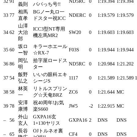
32
91
ND5RC
0
1:19.394
1:19.394
義則
パパっち号!!
相馬
BGノー丸ロ一
33
77
NDERC
0
1:19.579
1:19.579
直孝
ドスター祝ICC
山澤
ICC3型NT専用
34
62
大治
SW20
0
1:19.603
1:19.603
機左馬MR2
郎
坂ロ
キラーホエール
35
60
F03S
0
1:19.944
1:19.944
ー智
☆RX-7
岡弘
拾字屋ロードス
36
86
ND5RC
0
1:20.984
1:21.202
明
ター
飯野
いいの眼科エキ
37
54
1117
0
1:21.589
1:21.589
弘之
シージS
林英
リトルスプリン
38
58
ZC6
0
1:21.644
MC
一
グ☆天奄BRZ
安澤
祝40周年!お気
39
78
JW5
-2
1:22.915
MC
康博
楽S660
外山
GXPA16玄
–
56
GXPA16
2
DNS
DNS
玄人
1+130ヤリス
長谷
OJトルネオ裏
–
65
CF4
0
DNS
DNS