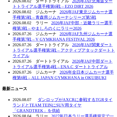
2026.08.02
ダートトライアル
2026年JAF北海道ダー
トトライアル選手権第6戦 – EZO DIRT 2026
2026.08.02
ジムカーナ
2026年JAF東北ジムカーナ選
手権第5戦 – 青森県ジムカーナシリーズ第5戦
2026.08.02
ラリー
2026年JAF中部・近畿ラリー選手
権第3戦 – やましろのくにラリー2026
2026.07.26
ジムカーナ
2026年JAF九州ジムカーナ選
手権第7戦 – V GYMKHANA FESTIVAL 2026
2026.07.26
ダートトライアル
2026年JAF関東ダート
トライアル選手権第5戦 – アクティブアタックダートト
ライアル
2026.07.26
ダートトライアル
2026年JAF中部ダート
トライアル選手権第4戦 – ENA.C ダートトライアル
2026.07.26
ジムカーナ
2026年全日本ジムカーナ選手
権第6戦 – ALL JAPAN GYMKHANA in OKUIBUKI
最新ニュース
2026.08.07
ダンロップがAXCRに参戦するTGRタイ
ランドとTEAM TEINにSUV用タイヤ
「GRANDTREK」を供給
2026.08.04
ラリー
2027年日本ラリー選手権規定で一