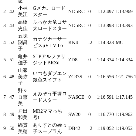
恵
小林
Gメカ。ロード
2
42
ND5RC
0
1:12.497
1:13.969
美江
スター
高橋
ふっか天竜コサ
3
43
ND5RC
0
1:13.893
1:13.893
史佳
犬ロードスター
五味
カナツカーサー
4
52
渕昌
KK4
-2
1:14.323
MC
ビスμV I V I o
子
亀井
STPアルファリ
5
51
ZD8
0
1:14.334
1:14.334
佳子
ジットBRZd
山家
いつもダブエン
6
48
美弥
ZC33S
0
1:16.556
1:21.756
銀色スイフト
子
野々
えみぞう平塚ロ
7
47
ロ恵
NA6CE
0
1:16.591
1:17.145
ードスター
美
戸田
MR2ママっち
8
49
SW20
0
1:16.770
1:19.962
和美
号!
綿貫
ありすとの姪っ
9
50
DB42
-2
1:19.052
1:19.052
美穂
子スープラん