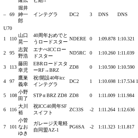
隆広
ビ組!!
堀井
–
69
紳一
インテグラ
DC2
3
DNS
DNS
郎
U70
山口
40周年おめでと
1
110
NDERE
0
1:09.878
1:10.321
晃一
うロードスター
志賀
エナぺICCロー
2
95
ND5RC
0
1:10.260
1:11.039
野浩
ドスター
藤田
EBRロードスタ
3
113
ZD8
0
1:10.590
1:10.590
幸児
ーRF→BRZ
鷹巣
祝!開設40年icc
4
97
DC2
1
1:10.698
1:17.534
義幸
インテグラ
小野
5
108
STP α BRZ ZD8
ZD8
0
1:11.009
1:11.984
田了
大川
祝ICC40周年SF
6
116
ZC33S
-2
1:11.264
1:12.636
裕
スイフト
小菅
ガレージ天竜軽
7
101
なお
PG6SA
-2
1:11.323
1:11.817
自同盟AZ-1
ゆき