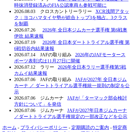
時抹消登録済みのFIA公認車両も参戦可能に
2026.08.03
クロスカントリーラリー
XCR浅間アタッ
ク：ヨコハマタイヤ勢が総合トップ3を独占。3クラス
を制覇
2026.07.26
2026年 全日本ジムカーナ選手権 第6戦奥
伊吹 結果速報
2026.07.19
2026年 全日本ダートトライアル選手権 第
6戦切谷内結果速報
2026.07.14
JAFの取り組み
2026年のJAFモータース
ポーツ表彰式は11月27日に開催
2026.07.12
ラリー
2026年全日本ラリー選手権第5戦
カムイ結果速報
2026.07.06
JAFの取り組み
JAFが2027年 全日本ジム
カーナ ／ ダートトライアル選手権統一規則の制定を公
示
2026.07.06
ジムカーナ
JAFが「ターマック部会検討
方針について」を発信
2026.07.06
ジムカーナ
JAFが2027年日本ジムカーナ
／ダートトライアル選手権規定の一部改正などを公示
ホーム
-
プライバシーポリシー
-
定期購読のご案内
-
特定商