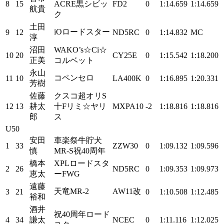
8
15
ACRE黒シビッ
FD2
0
1:14.659
1:14.659
航貴
ク
土田
iOロードスター
9
12
ND5RC
0
1:14.832
MC
淳
沼田
WAKO’s☆Ci☆
10
20
CY25E
0
1:15.542
1:18.200
正美
コルベット
永山
コペンセロ
11
10
LA400K
0
1:16.895
1:20.331
芳樹
佐藤
クスコ超オリS
12
13
耕太
十Fリミ☆ヤリ
MXPA10
-2
1:18.816
1:18.816
郎
ス
U50
安田
車楽祭牛貯犬
1
33
ZZW30
0
1:09.132
1:09.596
慎
MR-S祝40周年
橋本
XPLロードスタ
2
26
ND5RC
0
1:09.353
1:09.973
恵太
ーFWG
遠藤
天竜MR-2
AW11改
3
21
0
1:10.508
1:12.485
裕和
酒井
祝40周年ロード
4
34
謙太
NCEC
0
1:11.116
1:12.025