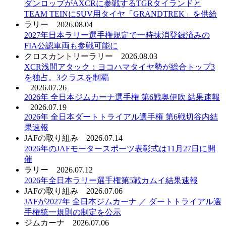
ダンロップがAXCRに参戦するTGRタイランドと
TEAM TEINにSUV用タイヤ「GRANDTREK」を供給
ラリー
2026.08.04
2027年日本ラリー選手権規定で一時抹消登録済みの
FIA公認車両も参戦可能に
クロスカントリーラリー
2026.08.03
XCR浅間アタック：ヨコハマタイヤ勢が総合トップ3
を独占。3クラスを制覇
2026.07.26
2026年 全日本ジムカーナ選手権 第6戦奥伊吹 結果速報
2026.07.19
2026年 全日本ダートトライアル選手権 第6戦切谷内結
果速報
JAFの取り組み
2026.07.14
2026年のJAFモータースポーツ表彰式は11月27日に開
催
ラリー
2026.07.12
2026年全日本ラリー選手権第5戦カムイ結果速報
JAFの取り組み
2026.07.06
JAFが2027年 全日本ジムカーナ ／ ダートトライアル選
手権統一規則の制定を公示
ジムカーナ
2026.07.06