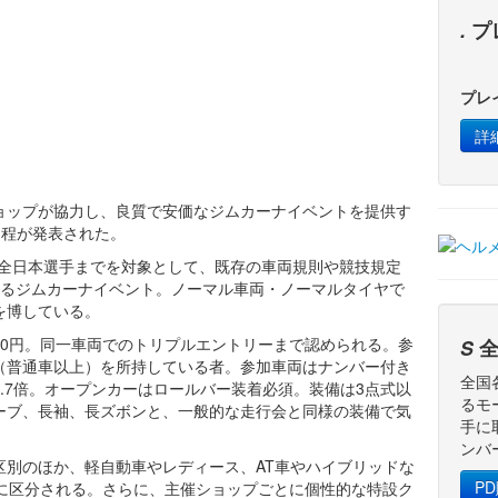
.
プ
プレ
詳
ョップが協力し、良質で安価なジムカーナイベントを提供す
日程が発表された。
ら全日本選手までを対象として、既存の車両規則や競技規定
めるジムカーナイベント。ノーマル車両・ノーマルタイヤで
を博している。
000円。同一車両でのトリプルエントリーまで認められる。参
S
全
（普通車以上）を所持している者。参加車両はナンバー付き
全国
.7倍。オープンカーはロールバー装着必須。装備は3点式以
るモ
ーブ、長袖、長ズボンと、一般的な走行会と同様の装備で気
手に
ンバ
区別のほか、軽自動車やレディース、AT車やハイブリッドな
P
どに区分される。さらに、主催ショップごとに個性的な特設ク