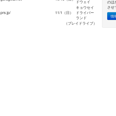
ドウェイ
のほ
させ
キョウセイ
prs.jp/
11/1（日）
ドライバー
情
ランド
（プレイドライブ）