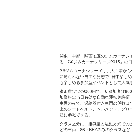
関東・中部・関西地区のジムカーナシ
る「G6ジムカーナシリーズ2015」の
G6ジムカーナシリーズは、入門者か
に縛られない自由な発想で1日中楽し
も楽しめる参加型イベントとして人気
参加費は1名9000円で、初参加者は8
加資格は当日有効な自動車運転免許証
車両のみで、過給器付き車両の係数は1
上のシートベルト、ヘルメット、グロ
軽に参戦できる。
クラス区分は、排気量と駆動方式での
どの車両、86・BRZのみのクラスな