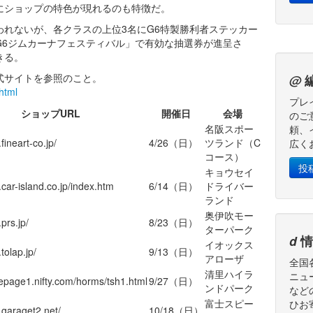
にショップの特色が現れるのも特徴だ。
れないが、各クラスの上位3名にG6特製勝利者ステッカー
G6ジムカーナフェスティバル」で有効な抽選券が進呈さ
きる。
式サイトを参照のこと。
@
html
プレ
ショップURL
開催日
会場
のご
名阪スポー
頼、
fineart-co.jp/
4/26（日）
ツランド（C
広く
コース）
投
キョウセイ
.car-island.co.jp/index.htm
6/14（日）
ドライバー
ランド
奥伊吹モー
prs.jp/
8/23（日）
ターパーク
d
情
イオックス
tolap.jp/
9/13（日）
アローザ
全国
清里ハイラ
ニュ
epage1.nifty.com/horms/tsh1.html
9/27（日）
ンドパーク
など
富士スピー
ひお
.garaget2.net/
10/18（日）