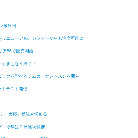
ン最終日
をリニューアル、ガラケーからも注文可能に
リア86で販売開始
ン」まもなく終了！
ニックを学べるジムカーナレッスンを開催
ートテスト開催
シーガtS」受注〆切迫る
グ、今年は２日連続開催