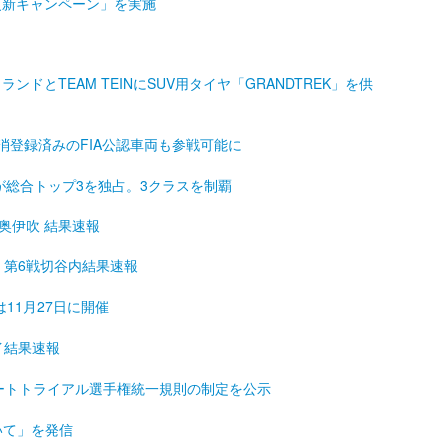
更新キャンペーン」を実施
ンドとTEAM TEINにSUV用タイヤ「GRANDTREK」を供
消登録済みのFIA公認車両も参戦可能に
が総合トップ3を独占。3クラスを制覇
戦奥伊吹 結果速報
権 第6戦切谷内結果速報
は11月27日に開催
イ結果速報
／ ダートトライアル選手権統一規則の制定を公示
いて」を発信