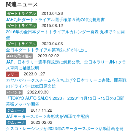
関連ニュース
2013.04.28
ダートトライアル
JAF九州ダートトライアル選手権第５戦の特別規則書
2015.08.12
ダートトライアル
2016年の全日本ダートトライアルカレンダー発表 丸和で２回開
催
2020.04.03
ダートトライアル
全日本ダートトライアル第3戦丸和が中止に
2023.02.02
JAFの取り組み
JAF、日本ラリー選手権規定に解釈公示、全日本ラリーJN-1クラ
ス車両に補足説明
2023.01.27
ラリー
カヤバがワークスチームを立ち上げ全日本ラリーに参戦、開幕戦
のドライバーは奴田原文雄
2022.09.30
イベント
「TOKYO AUTO SALON 2023」 2023年1月13日〜15日の3日間
幕張メッセで開催
2017.11.22
ジムカーナ
JAFモータースポーツ表彰式をWEBで生配信
2023.02.02
ジムカーナ
クスコ・レーシングが2023年のモータースポーツ活動計画を発