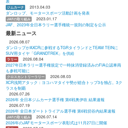
表
2013.04.03
ジムカーナ
ダンロップ、モータースポーツ活動計画を発表
2023.01.17
JAFの取り組み
JAF、2023年全日本ラリー選手権統一規則の制定を公示
最新ニュース
2026.08.07
ダンロップがAXCRに参戦するTGRタイランドとTEAM TEINに
SUV用タイヤ「GRANDTREK」を供給
2026.08.04
ラリー
2027年日本ラリー選手権規定で一時抹消登録済みのFIA公認車両
も参戦可能に
2026.08.03
クロスカントリーラリー
XCR浅間アタック：ヨコハマタイヤ勢が総合トップ3を独占。3ク
ラスを制覇
2026.07.26
2026年 全日本ジムカーナ選手権 第6戦奥伊吹 結果速報
2026.07.19
2026年 全日本ダートトライアル選手権 第6戦切谷内結果速報
2026.07.14
JAFの取り組み
2026年のJAFモータースポーツ表彰式は11月27日に開催