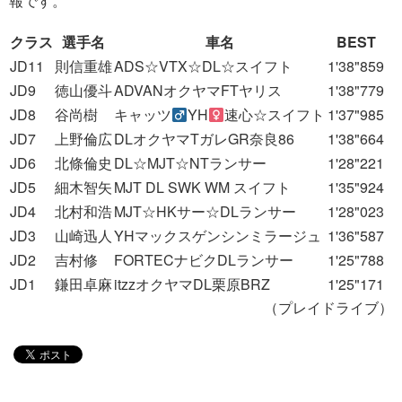
報です。
クラス
選手名
車名
BEST
JD11
則信重雄
ADS☆VTX☆DL☆スイフト
1'38"859
JD9
徳山優斗
ADVANオクヤマFTヤリス
1'38"779
JD8
谷尚樹
キャッツ
YH
速心☆スイフト
1'37"985
JD7
上野倫広
DLオクヤマTガレGR奈良86
1'38"664
JD6
北條倫史
DL☆MJT☆NTランサー
1'28"221
JD5
細木智矢
MJT DL SWK WM スイフト
1'35"924
JD4
北村和浩
MJT☆HKサー☆DLランサー
1'28"023
JD3
山崎迅人
YHマックスゲンシンミラージュ
1'36"587
JD2
吉村修
FORTECナビクDLランサー
1'25"788
JD1
鎌田卓麻
itzzオクヤマDL栗原BRZ
1'25"171
（プレイドライブ）