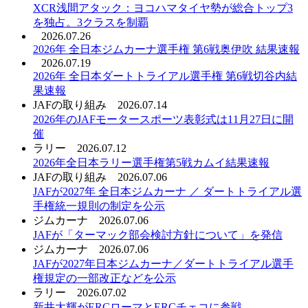
XCR浅間アタック：ヨコハマタイヤ勢が総合トップ3
を独占。3クラスを制覇
2026.07.26
2026年 全日本ジムカーナ選手権 第6戦奥伊吹 結果速報
2026.07.19
2026年 全日本ダートトライアル選手権 第6戦切谷内結
果速報
JAFの取り組み
2026.07.14
2026年のJAFモータースポーツ表彰式は11月27日に開
催
ラリー
2026.07.12
2026年全日本ラリー選手権第5戦カムイ結果速報
JAFの取り組み
2026.07.06
JAFが2027年 全日本ジムカーナ ／ ダートトライアル選
手権統一規則の制定を公示
ジムカーナ
2026.07.06
JAFが「ターマック部会検討方針について」を発信
ジムカーナ
2026.07.06
JAFが2027年日本ジムカーナ／ダートトライアル選手
権規定の一部改正などを公示
ラリー
2026.07.02
新井大輝がERCローマとERCチェコに参戦