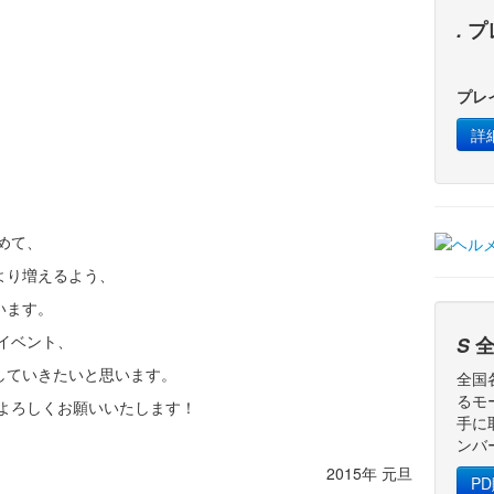
.
プ
プレ
詳
めて、
より増えるよう、
います。
やイベント、
S
全
していきたいと思います。
全国
るモ
をよろしくお願いいたします！
手に
ンバ
2015年 元旦
P