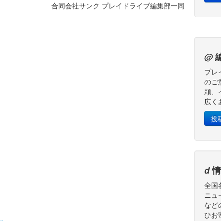
合同会社サンク プレイドライブ編集部一同
@
プレ
のご
頼、
広く
投
d
情
全国
ニュ
など
ひお