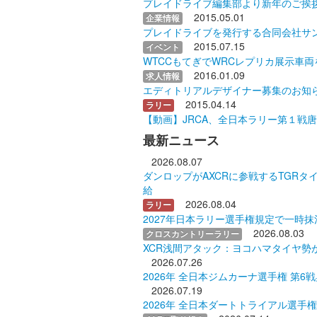
プレイドライブ編集部より新年のご挨
2015.05.01
企業情報
プレイドライブを発行する合同会社サ
2015.07.15
イベント
WTCCもてぎでWRCレプリカ展示車両
2016.01.09
求人情報
エディトリアルデザイナー募集のお知
2015.04.14
ラリー
【動画】JRCA、全日本ラリー第１戦
最新ニュース
2026.08.07
ダンロップがAXCRに参戦するTGRタイラ
給
2026.08.04
ラリー
2027年日本ラリー選手権規定で一時抹
2026.08.03
クロスカントリーラリー
XCR浅間アタック：ヨコハマタイヤ勢
2026.07.26
2026年 全日本ジムカーナ選手権 第6
2026.07.19
2026年 全日本ダートトライアル選手