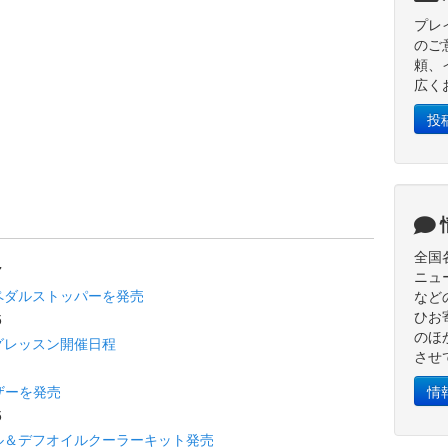
プレ
のご
頼、
広く
投
d
全国
7
ニュ
ペダルストッパーを発売
など
ひお
5
のほ
グレッスン開催日程
させ
1
ザーを発売
情
5
ル＆デフオイルクーラーキット発売