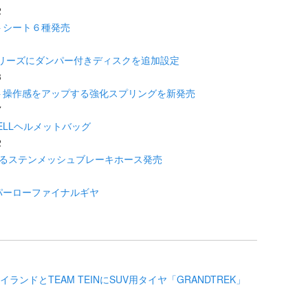
2
トシート６種発売
1
ghtシリーズにダンパー付きディスクを追加設定
3
シフト操作感をアップする強化スプリングを新発売
7
ELLヘルメットバッグ
2
上するステンメッシュブレーキホース発売
1
パーローファイナルギヤ
ランドとTEAM TEINにSUV用タイヤ「GRANDTREK」