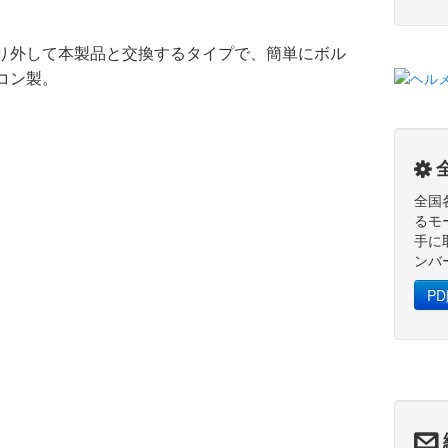
。
り外して本製品と交換するタイプで、簡単にボル
コン製。
S
全国
るモ
手に
ンバ
P
@