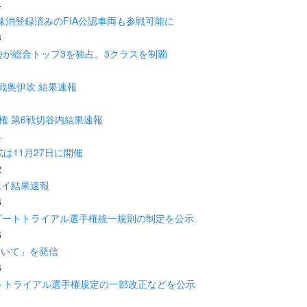
4
抹消登録済みのFIA公認車両も参戦可能に
3
勢が総合トップ3を独占。3クラスを制覇
6戦奥伊吹 結果速報
手権 第6戦切谷内結果速報
4
式は11月27日に開催
2
ムイ結果速報
6
／ ダートトライアル選手権統一規則の制定を公示
6
ついて」を発信
6
ートトライアル選手権規定の一部改正などを公示