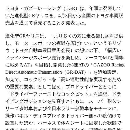
トヨタ・ガズーレーシング（TGR）は、年頭に発表して
いた進化型GRヤリスを、4月8日から全国のトヨタ車両販
売店を通じて発売することを発表した。
進化型GRヤリスは、「より多くの方に走る楽しさを提供
し、モータースポーツの裾野を広げたい」というモリゾ
ウ（トヨタ自動車豊田章男会長）の想いの下、「幅広い
ドライバーがスポーツ走行を楽しめ、レースでMTと同等
に戦えるAT」を目指し開発した8速ATの「GAZOO Racing
Direct Automatic Transmission（GR-DAT）」を追加設定。
加えて、コックピットを「高い運動性能を実現するため
の重要な要素」として捉え、プロドライバーとともに
「ドライバーファーストなコックピット」を追求。ドラ
イビングポジションを見直すとともに、スーパー耐久シ
リーズ参戦車および全日本ラリー参戦車をモチーフに、
操作パネル・ディスプレイをドライバー側へ15度傾けて
設置したほか、ハーネスで体をシートに固定した状態で