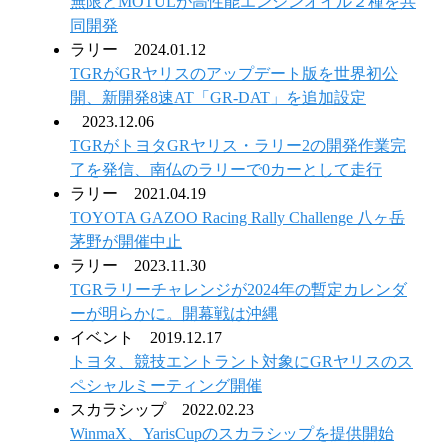
無限とMOTULが高性能エンジンオイル２種を共
同開発
ラリー
2024.01.12
TGRがGRヤリスのアップデート版を世界初公
開、新開発8速AT「GR-DAT」を追加設定
2023.12.06
TGRがトヨタGRヤリス・ラリー2の開発作業完
了を発信、南仏のラリーで0カーとして走行
ラリー
2021.04.19
TOYOTA GAZOO Racing Rally Challenge 八ヶ岳
茅野が開催中止
ラリー
2023.11.30
TGRラリーチャレンジが2024年の暫定カレンダ
ーが明らかに。開幕戦は沖縄
イベント
2019.12.17
トヨタ、競技エントラント対象にGRヤリスのス
ペシャルミーティング開催
スカラシップ
2022.02.23
WinmaX、YarisCupのスカラシップを提供開始