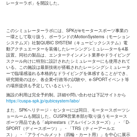
レーターラボ」を開設した。
このシミュレーターラボには、SPKがeモータースポーツ事業の
一環として取り扱う、ポーランドのMotionSystems（モーション
システムズ）社製QUBIC SYSTEM（キュービックシステム）電
動アクチュエーターを装備したレーシングシミュレ―ターを4基
設置。同社の製品は、エンターテインメント業界やドライビング
スクール向けに特別に設計されたシミュレーターにも使用されて
いる。この施設は最新技術が搭載されたレーシングシミュレータ
ーで臨場感溢れる本格的なドライビングを体感することができ、
研究開発のほか、各企業•行政等の試験や、e-SPORTイベント等
の場所提供も予定しているという。
施設の利用は完全予約制。詳細や問い合わせは下記サイトから
https://cuspa-spk.jp/qubicsystem/labo/
また、SPKヘリテージ・センターには同日、モータースポーツシ
ョールームも開設した。CUSPA営業本部が取り扱うモータース
ポーツ用品である「alpinestars（アルパインスターズ）」・「D-
SPORT（ディースポーツ）」・「TRS（ティーアールエ
ス）」・「アライヘルメット（四輪・カート用）」を中心に展示