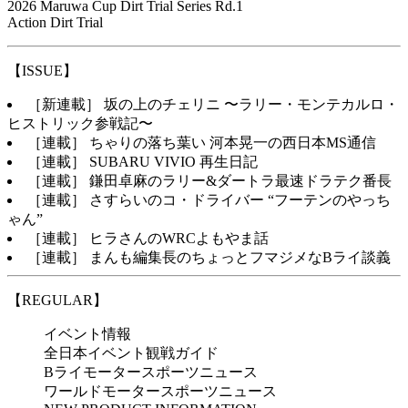
2026 Maruwa Cup Dirt Trial Series Rd.1
Action Dirt Trial
【ISSUE】
［新連載］ 坂の上のチェリニ 〜ラリー・モンテカルロ・
ヒストリック参戦記〜
［連載］ ちゃりの落ち葉い 河本晃一の西日本MS通信
［連載］ SUBARU VIVIO 再生日記
［連載］ 鎌田卓麻のラリー&ダートラ最速ドラテク番長
［連載］ さすらいのコ・ドライバー “フーテンのやっち
ゃん”
［連載］ ヒラさんのWRCよもやま話
［連載］ まんも編集長のちょっとフマジメなBライ談義
【REGULAR】
イベント情報
全日本イベント観戦ガイド
Bライモータースポーツニュース
ワールドモータースポーツニュース