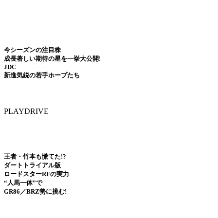
今シーズンの注目株
成長著しい期待の星を一挙大公開!
JDC
新進気鋭の若手ホープたち
PLAYDRIVE
王者・竹本も慌てた!?
ダートトライアル版
ロードスターRFの実力
“人馬一体”で
GR86／BRZ勢に挑む!