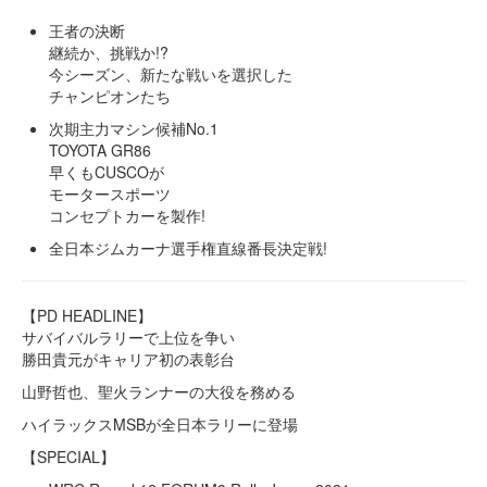
王者の決断
継続か、挑戦か!?
今シーズン、新たな戦いを選択した
チャンピオンたち
次期主力マシン候補No.1
TOYOTA GR86
早くもCUSCOが
モータースポーツ
コンセプトカーを製作!
全日本ジムカーナ選手権直線番長決定戦!
【PD HEADLINE】
サバイバルラリーで上位を争い
勝田貴元がキャリア初の表彰台
山野哲也、聖火ランナーの大役を務める
ハイラックスMSBが全日本ラリーに登場
【SPECIAL】