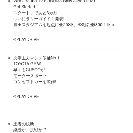
WRC Round.12 FORUM8 Rally Japan 2021
Get Started！
スタートまであと3カ月
ついにラリーガイド１発表!
豊田スタジアムを起点に全20SS、SS総距離300.11km
©PLAYDRIVE
次期主力マシン候補No.1
TOYOTA GR86
早くもCUSCOが
モータースポーツ
コンセプトカーを製作!
©PLAYDRIVE
王者の決断
継続か、挑戦か!?