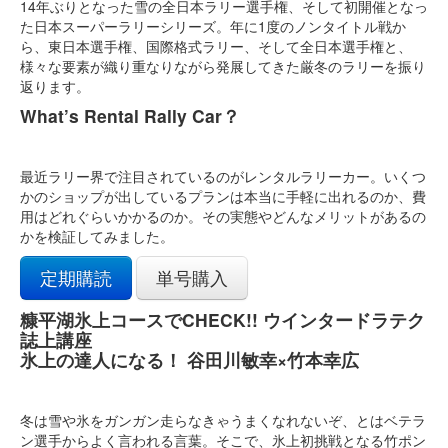
14年ぶりとなった雪の全日本ラリー選手権、そして初開催となっ
た日本スーパーラリーシリーズ。年に1度のノンタイトル戦か
ら、東日本選手権、国際格式ラリー、そして全日本選手権と、
様々な要素が織り重なりながら発展してきた厳冬のラリーを振り
返ります。
What’s Rental Rally Car？
最近ラリー界で注目されているのがレンタルラリーカー。いくつ
かのショップが出しているプランは本当に手軽に出れるのか、費
用はどれぐらいかかるのか。その実態やどんなメリットがあるの
かを検証してみました。
定期購読
単号購入
糠平湖氷上コースでCHECK!! ウインタードラテク
誌上講座
氷上の達人になる！ 谷田川敏幸×竹本幸広
冬は雪や氷をガンガン走らなきゃうまくなれないぞ、とはベテラ
ン選手からよく言われる言葉。そこで、氷上初挑戦となる竹ポン