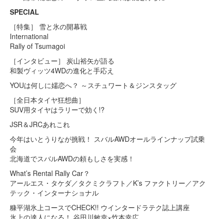
SPECIAL
［特集］ 雪と氷の開幕戦
International
Rally of Tsumagoi
［インタビュー］ 炭山裕矢が語る
和製ヴィッツ4WDの進化と手応え
YOUは何しに嬬恋へ？ ～スチュワート＆ジンスタッグ
［全日本タイヤ狂想曲］
SUV用タイヤはラリーで効く!?
JSR＆JRCあれこれ
今年はいとうりなが挑戦！ スバルAWDオールラインナップ試乗
会
北海道でスバルAWDの頼もしさを実感！
What’s Rental Rally Car？
アールエス・タケダ／タクミクラフト／K’s ファクトリー／アク
テック・インターナショナル
糠平湖氷上コースでCHECK!! ウインタードラテク誌上講座
氷上の達人になる！ 谷田川敏幸×竹本幸広