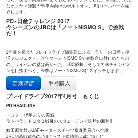
なオクヤマ謹製RPN車両向けのボルトオン、J項ロールバーを紹
介します。
PD×日産チャレンジ 2017
今シーズンのJRCは「ノートNISMO S」で挑戦
だ！
2年目を迎えたプレイドライブ編集部による「ラリーの日産」復
活プロジェクト。昨年マーチ NISMO Sで表彰台は射止めたもの
の、ライバルの壁は高かった。JRC優勝、そして将来チャンピオ
ンを目指すべく、今季はノートNISMO Sにスイッチします。
定期購読
単号購入
プレイドライブ2017年4月号 もくじ
PD HEADLINE
トヨタ、18年ぶりの美酒
ラトバラ、トヨタ２戦目のスウェーデンで殊勲の勝利!!
奴田原文雄がJAFモータースポーツ審査委員会へ控訴
JRC開幕戦嬬恋のJN6クラス正式結果は裁定待ちに