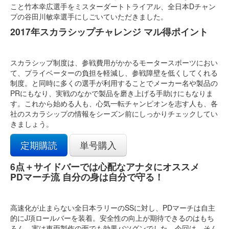
こと竹本幸広選手をミスターダートトライアル、全日本Dチャン
プの谷田川敏幸選手にしごいていただきました。
2017年スカラシップチャレンジ マル得ポイント
スカラシップ制度は、参戦費用がかかるモータースポーツにおい
て、プライベーターの負担を軽減し、参戦障壁を低くしてくれる
制度。と同時に多くの選手が利用することでメーカー名や製品の
PRにもなり、実戦のなかで製品を磨き上げる手助けにもなりま
す。これから始める人も、心気一転チャンピオンを志す人も、各
社のスカラシップの情報をシーズン前にしっかりチェックしてい
きましょう。
定期購読
単号購入
6点＋サイドバーでは心配なアナタにオススメ
PDマーチ流 自分の身は自分で守る！
高速化が止まらない全日本ラリーのSSに対し、PDマーチは自主
的にJ項ロールバーを装着。安全性の向上が期待できるのはもち
ろん、実は車両製作の面でも効果バツグンでした。今回は、そん