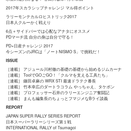
2017年スカラシップチャレンジ マル得ポイント
ラリーモンテカルロヒストリック2017
日本人クルーかく戦えり
6点＋サイドバーでは心配なアナタにオススメ
PDマーチ流 自分の身は自分で守る！
PD×日産チャレンジ 2017
今シーズンのJRCは「ノートNISMO S」で挑戦だ！
ISSUE
［連載］ アジュール川村徹の基礎の基礎から始めるジムカーナ
［連載］ ToolでGOごGO！「クルマを支える工具たち」
［連載］ 鎌田卓麻の WRX STI 最速ドラテク番長
［連載］ 竹本幸広のダートラコラム やっちゃえ、タケポン
［連載］ プロフェッサー石井のラリーエンジニア奮闘記
［連載］ まんも編集長のちょっとフマジメなBライ談義
REPORT
JAPAN SUPER RALLY SERIES REPORT
日本スーパーラリーシリーズ第１戦
INTERNATIONAL RALLY of Tsumagoi