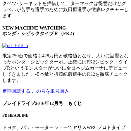
クベツ･サーキットを拝借して、ターマックは得意だけどグ
ラベルが苦手な選手のために奴田原選手が徹底レクチャーし
ます！
NEW MACHINE WATCHING
ホンダ・シビックタイプＲ（FK2）
限定750台で価格も428万円と破格値となり、大いに話題とな
ったホンダ・シビックターボ。正確にはFK2シビック・タイ
プRというモンスターがついに全日本ジムカーナにデビュー
してきました。松本敏と折茂紀彦選手のFK2を徹底チェック
します。
定期購読
する
この号を
単号購入
プレイドライブ2016年12月号 もくじ
PD HEADLINE
トヨタ、パリ・モーターショーでヤリスWRCプロトタイプ