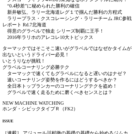
“0.4秒差”に秘められた勝利の確信
新井敏弘、ラリー北海道レグ１で掴んだ勝利の方程式
ラリープラス・クスコレーシング・ラリーチーム JRC参戦
レポート Rd.7北海道
得意のグラベルで独走 シリーズ制覇に王手！
2016年ラリホのアレコレ10大トピックス
ターマックではそこそこ速いがグラベルではなぜかタイムが
出ないというドライバー必見！
いとうりなが挑戦！
グラベルコーナリング必勝テク
ターマックで速くてもグラベルになると遅いのはナゼ？
速いコーナリング姿勢を作るにはどうするべきか？
全日本トップランカーのコーナリングテクを盗め！
グラベルで速く走るために磨くべきセンスとは？
NEW MACHINE WATCHING
ホンダ・シビックタイプＲ（FK2）
ISSUE
［連載］ アジュール川村徹の基礎の基礎から始めるジムカ