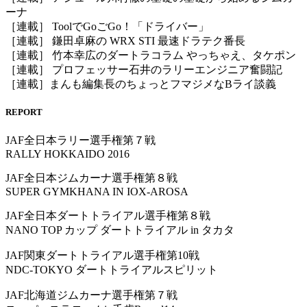
ーナ
［連載］ ToolでGoごGo！「ドライバー」
［連載］ 鎌田卓麻の WRX STI 最速ドラテク番長
［連載］ 竹本幸広のダートラコラム やっちゃえ、タケポン
［連載］ プロフェッサー石井のラリーエンジニア奮闘記
［連載］まんも編集長のちょっとフマジメなBライ談義
REPORT
JAF全日本ラリー選手権第７戦
RALLY HOKKAIDO 2016
JAF全日本ジムカーナ選手権第８戦
SUPER GYMKHANA IN IOX-AROSA
JAF全日本ダートトライアル選手権第８戦
NANO TOP カップ ダートトライアル in タカタ
JAF関東ダートトライアル選手権第10戦
NDC-TOKYO ダートトライアルスピリット
JAF北海道ジムカーナ選手権第７戦