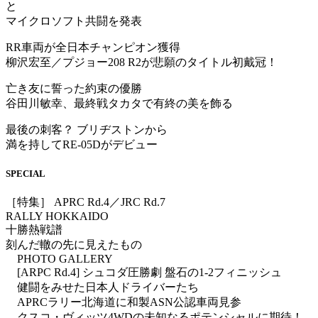
と
マイクロソフト共闘を発表
RR車両が全日本チャンピオン獲得
柳沢宏至／プジョー208 R2が悲願のタイトル初戴冠！
亡き友に誓った約束の優勝
谷田川敏幸、最終戦タカタで有終の美を飾る
最後の刺客？ ブリヂストンから
満を持してRE-05Dがデビュー
SPECIAL
［特集］ APRC Rd.4／JRC Rd.7
RALLY HOKKAIDO
十勝熱戦譜
刻んだ轍の先に見えたもの
PHOTO GALLERY
[ARPC Rd.4] シュコダ圧勝劇 盤石の1-2フィニッシュ
健闘をみせた日本人ドライバーたち
APRCラリー北海道に和製ASN公認車両見参
クスコ・ヴィッツ4WDの未知なるポテンシャルに期待！