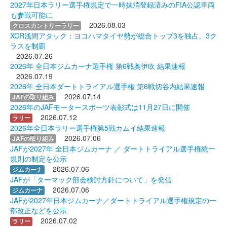
2027年日本ラリー選手権規定で一時抹消登録済みのFIA公認車両
も参戦可能に
2026.08.03
クロスカントリーラリー
XCR浅間アタック：ヨコハマタイヤ勢が総合トップ3を独占。3ク
ラスを制覇
2026.07.26
2026年 全日本ジムカーナ選手権 第6戦奥伊吹 結果速報
2026.07.19
2026年 全日本ダートトライアル選手権 第6戦切谷内結果速報
2026.07.14
JAFの取り組み
2026年のJAFモータースポーツ表彰式は11月27日に開催
2026.07.12
ラリー
2026年全日本ラリー選手権第5戦カムイ結果速報
2026.07.06
JAFの取り組み
JAFが2027年 全日本ジムカーナ ／ ダートトライアル選手権統一
規則の制定を公示
2026.07.06
ジムカーナ
JAFが「ターマック部会検討方針について」を発信
2026.07.06
ジムカーナ
JAFが2027年日本ジムカーナ／ダートトライアル選手権規定の一
部改正などを公示
2026.07.02
ラリー