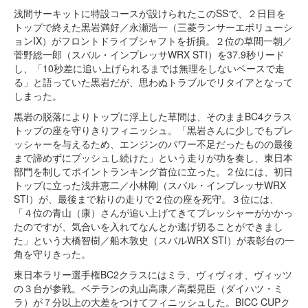
浅間サーキットに特設コースが設けられたこのSSで、２日目を
トップで終えた黒岩満好／永瀬浩一（三菱ランサーエボリューシ
ョンIX）がフロントドライブシャフトを折損。２位の草間一朝／
菅野総一郎（スバル・インプレッサWRX STI）を37.9秒リード
し、「10秒差に追い上げられるまでは無理をしないペースで走
る」と語っていた黒岩だが、思わぬトラブルでリタイアとなって
しまった。
黒岩の脱落によりトップに浮上した草間は、そのままBC4クラス
トップの座を守りきりフィニッシュ。「黒岩さんに少しでもプレ
ッシャーを与えるため、エンジンのパワー不足だったものの最後
まで諦めずにプッシュし続けた」という走りが功を奏し、東日本
部門を制してポイントランキング首位に立った。２位には、初日
トップに立った浅井恵二／小林剛（スバル・インプレッサWRX
STI）が、最後まで粘りの走りで２位の座を死守。３位には、
「４位の青山（康）さんが追い上げてきてプレッシャーがかかっ
たのですが、気合いを入れてなんとか逃げ切ることができまし
た」という大橋智樹／船木敦史（スバルWRX STI）が表彰台の一
角を守りきった。
東日本ラリー選手権BC2クラスにはミラ、ヴィヴィオ、ヴィッツ
の３台が参戦。ベテランの丸山高康／高梨晃臣（ダイハツ・ミ
ラ）が７分以上の大差をつけてフィニッシュした。BICC CUPク