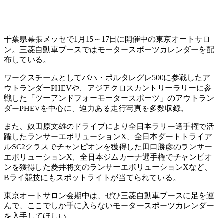
千葉県幕張メッセで1月15～17日に開催中の東京オートサロ
ン。三菱自動車ブースではモータースポーツカレンダーを配
布している。
ワークスチームとしてバハ・ポルタレグレ500に参戦したア
ウトランダーPHEVや、アジアクロスカントリーラリーに参
戦した「ツーアンドフォーモータースポーツ」のアウトラン
ダーPHEVを中心に、迫力ある走行写真を多数収録。
また、奴田原文雄のドライブにより全日本ラリー選手権で活
躍したランサーエボリューションX、全日本ダートトライア
ルSC2クラスでチャンピオンを獲得した田口勝彦のランサー
エボリューションX、全日本ジムカーナ選手権でチャンピオ
ンを獲得した菱井将文のランサーエボリューションXなど、
Bライ競技にもスポットライトが当てられている。
東京オートサロン会期中は、ぜひ三菱自動車ブースに足を運
んで、ここでしか手に入らないモータースポーツカレンダー
を入手してほしい。