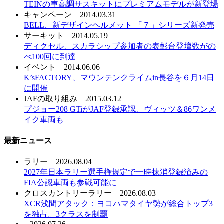
TEINの車高調サスキットにプレミアムモデルが新登場
キャンペーン
2014.03.31
BELL、新デザインヘルメット 「７」シリーズ新発売
サーキット
2014.05.19
ディクセル、スカラシップ参加者の表彰台登壇数がの
べ100回に到達
イベント
2014.06.06
K’sFACTORY、マウンテンクライムin長谷を６月14日
に開催
JAFの取り組み
2015.03.12
プジョー208 GTiがJAF登録承認、ヴィッツ＆86ワンメ
イク車両も
最新ニュース
ラリー
2026.08.04
2027年日本ラリー選手権規定で一時抹消登録済みの
FIA公認車両も参戦可能に
クロスカントリーラリー
2026.08.03
XCR浅間アタック：ヨコハマタイヤ勢が総合トップ3
を独占。3クラスを制覇